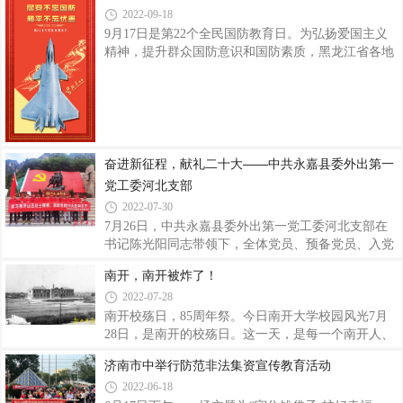
集体和模范人物的精神风范，成为中华民族的
2022-09-18
作出部署。 《通知》指出，要充分认识党的二十
大的重大意义，准确把握党的二十大精神的核心要
9月17日是第22个全民国防教育日。为弘扬爱国主义
义。党的二十大是在全党全国各族人民迈上全面建设
精神，提升群众国防意识和国防素质，黑龙江省各地
社会主义现代化国家新征程、向第二个百年奋斗目标
以“开启时代新征程，爱国强军谱新篇，铸盾强防为
进军的关键时刻召开的一次十分重要的大会，是一次
人民”为主题开展国防教育实践活动。黑龙江省各地
高举旗帜、凝聚力量、团结奋进的大会。学习宣传贯
不断创新内容与形式，增强国防教育的体验性、互动
彻党的二十大精神是当前和今后一个时期教育系统
性、实效性，提升国防教育时代性感召力，使关心国
防、热爱国防、建设国防、保卫国防成为群众的思想
共识和自觉行动。哈尔滨市组织开展“领航强军向复
奋进新征程，献礼二十大——中共永嘉县委外出第一
兴”新时代国防和军队建设成就图片巡展活动，齐齐
党工委河北支部
哈尔市组织国防公益广告优秀作品宣传展示活动，佳
2022-07-30
木斯市组织全市中小学生国防教育主题演讲比赛
7月26日，中共永嘉县委外出第一党工委河北支部在
书记陈光阳同志带领下，全体党员、预备党员、入党
积极分子奔赴河北省保定市易县狼牙山红色革命教育
南开，南开被炸了！
基地开展了“奋进新征程，献礼二十大”红七月主题党
2022-07-28
日活动。盛夏七月，骄阳红似火，城市赛蒸笼，车行
数百里，入山得清凉。巍巍燕山高，潇潇易水寒，英
南开校殇日，85周年祭。今日南开大学校园风光7月
雄五壮士，威震狼牙山。当车队到达狼牙山红色革命
28日，是南开的校殇日。这一天，是每一个南开人、
教育基地后，大家立即排好整齐的队伍，来到狼牙山
每一个中国人都无法磨灭的沉痛记忆……1937年7月
济南市中举行防范非法集资宣传教育活动
五壮士雕像前，在中共永嘉县委外出第一党工委河北
28日深夜至29日，侵华日军对南开大学、南开中学、
2022-06-18
支部书记陈光阳的庄严领誓下，全体党员面对党旗重
南开女中、南开小学等南开系列学校实施野蛮轰炸，