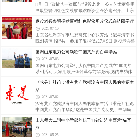
遇难同胞献上白菊花,寄托哀思;在河北乐亭,当年八路
8月1日,“致敬八一建军节”退役老兵、茶人艺术家鲁明
军打伏击的胡常各庄,村民在抗战胜利纪念碑前敬献鲜
画展暨鲁明红色文献收藏馆座谈会在济南召开。山东
花。位于黑龙江哈尔滨的侵华日军第七三一部队罪证
省毛泽东军事思想研究中心书记张齐浩、黑龙江省美
退役老兵鲁明捐赠百幅红色影像图片仪式在济阳举行
陈列馆,公布了一批731部队第二任部队长北野政次相
术家协会副主席李向宇、山东省茶文化协会会长侯国
关的文件和档案,进一步证实了当年侵华
2021-07-10
云女士、河北省红色文物收藏家李忠信、济南市济阳
区清宁书院院长李青女士、东旺集团董事长孙宝齐、
山东省毛泽东军事思想研究中心张齐浩书记与清宁书
济南金万通水业有限公司董事长张兴吾等,以及来自北
院刘德港书记共同参加了敬捐仪式7月9日,退役老兵鲁
京、河北、广东、黑龙江、厦门、山东等省市文化艺
明捐赠百幅红色影像图片仪式在济阳清宁书院举行。
国网山东电力公司颂歌中国共产党百年华诞
术界、书画收藏界、企事业单位代表,退役老兵代表50
活动由山东省毛泽东军事思想研究中心、齐鲁书画研
2021-07-08
余人参加了座谈会。座谈会由省毛泽东军事思想研究
究院、清宁书院共同主办。山东省毛泽东军事思想研
中心、山东省茶文化协会、齐鲁艺术研究
究中心党支部书记张齐浩、清宁书院党支部刘德港,以
国网山东电力公司举行庆祝中国共产党成立100周年
及新闻媒体的朋友约300人参加了仪式。鲁明先生为
系列活动,大家用歌声缅怀革命前辈,歌颂党的丰功伟
清宁书院捐赠的百幅红色影像图片会上,清宁书院特别
绩,激励我们在新时代赓续红色血脉,始终不渝听党
《求是》社论：没有共产党就没有中国人民的幸福生
授予鲁明为“终身名誉院长”。中共山东省毛泽东军事
话、跟党走,以顽强拼搏的精神、昂扬向上的斗志、真
活
思想研究中心理事学员委员会张齐浩书记向清宁书院
抓实干的作风,在建设现代化强企新征程中扛旗争先,
刘德港书记授牌:“学习党史强国教育平台
开创高质量发展新局面。(禇衍华杜宏伟)
2021-07-02
没有共产党就没有中国人民的幸福生活《求是》社论
中国共产党百年华诞!这是中国共产党历史、中华民
族历史、世界历史的重大里程碑时刻!2021年7月1日,
山东师大二附中小学部的孩子们钻进济南西营“猫耳
习近平总书记代表中国共产党和中国人民在天安门城
洞”
楼上向全世界庄严宣告:经过全党全国各族人民持续奋
斗,我们实现了第一个百年奋斗目标,在中华大地上全
2021-05-25