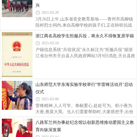
兴
前、不畏艰险、乐于奉献的高尚情操。让我们继承先
面摇号政策有所松动?”今天(31日)上午举行的国务院
烈遗志,永葆先进本色,发奋图强,顽
新闻办公室新闻发布会上,有记者提问。教育部基础教
2021-03-26
育司司长吕玉刚表示,要深入落实义务教育免试就近入
3月26日上午,山东省党史教育基地——青州市高柳镇
学规定和“公民同招”政策,严禁中小学招生入学与任何
段村烈士祠内,来自高柳学校的孩子们,正在聆听抗战
形式的社会竞赛挂钩,坚决斩断这种利益链。吕玉刚介
老兵李来明讲述抗战历史。青州市高柳镇位于青州的
浙江两名高校学生拒服兵役，将永久不得恢复原学籍
绍,规范社会竞赛项目的管理,是减轻中小学生过重学
西北部,西与淄博市临淄区接壤,北与东营市广饶县毗
业负担的一项重要举措。2018年
2021-03-10
邻,东与潍坊市寿光市相邻,抗战时期的益寿县委、四
边县委,都在镇域内。段村烈士祠内有一门九烈士的英
户籍信息系统“兵役状况”永久标注为“拒服兵役”据浙
雄事迹,东朱鹿村曾是全民皆兵的抗战堡垒村。新中国
江省台州市天台县人民政府网站3月9日消息,天台县政
建立以来,人们没有忘记先烈们的英勇精神,历届党委
府、天台县人武部近期发出《关于对拒服兵役青年进
政府重建了段村烈士祠之后,今天在东朱鹿村建设青州
行处罚的通报》称,经县研究决定,对周帅、戴家豪拒
市红色教育基地及四边县抗战故事陈列馆。让世人永
服兵役行为依法实施处罚。通报显示,为进一步维护依
远铭记今天幸福生活的来之不易,向党的10
法服兵役的严肃性,警示教育全县适龄青年,根据《中
山东师范大学东海实验学校举行“学雷锋活动月”启动
华人民共和国兵役法》《浙江省征兵工作条例》《国
仪式
务院关于建立完善守信联合激励和失信联合惩戒制度
加快推进社会诚信建设的指导意见》(国发〔2016〕
2021-03-06
33号)、《关于解决入伍新兵拒服兵役问题暂行办
雷锋精神,人人可学。奉献爱心,处处可为。积小善为
法》(军动〔2018〕238号)相关规定,经县研
大善,善莫大焉。当人们需要帮助时,大家搭把手,出份
力,社会将变得更加美好。 ——习近平桃花吐艳阳光
八路军兰州办事处纪念馆以创新思维推动爱国主义教
媚,绿柳依依春意浓。3月5日上午,值第58个学雷锋纪
育向纵深发展
念日来临之际,山东师范大学东海实验学校举行“学雷
锋活动月”启动仪式,启动仪式由学校团委书记陈美娜