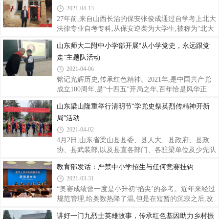
心人士联合创立了济南阳光助学服务中心。中
2021-04-13
知党恩 跟党走”这一主题作了精彩发言,号召全校师生
要知史爱党、知史爱国,听党话 感党恩 跟党走;全体少
27年前,来自山西长治的保安张俊成通过自学考上北大
先队员在党旗下重温入队誓词,让爱党爱国之情在稚嫩
法律专业自考专科,从保安逆袭为大学生,被称为“北大
的心灵中生根发芽!本次活动,激发了学生的昂扬斗志,
保安第一人”,由此拉开了北大“保安天团”的序幕。如
山东师大二附中小学部开展“从小学党史，永远跟党
种下爱国之根,晏北街道师生同仁将一起奋发有为,共
今,他已在家乡从教二十余载,创办了一所主要面向农
走”主题队活动
同谱写教育新篇章。来源│国训网作者│刘 芳主编│
村孩子的民办中职学校。他说:“北大给我播下了一颗
张心阔编审│杜宏伟统筹│李兴
种子,我要把这颗种子带给更多的人。”△张俊成在北
2021-04-06
大当保安时期“要干就干到最好”山里的孩子成了北大
铭记光辉历史,传承红色精神。2021年,是中国共产党
保安张俊成出生在太行山区的一个小村庄。在他的记
成立100周年,是“十四五”开局之年,百年恰是风华正
忆里,身上穿的永远是哥哥们留下的旧衣服,鞋也露着
茂。为庆祝建党100周年,山东师大二附中小学部三(7)
山东梁山隆重举行清明节“学党史祭英烈传精神开新
脚趾头。早饭多是蒸几个山里摘的小野梨,午饭则是掺
中队举办“党心映童心,红领巾飘扬心向党”——党课进
了玉米面和高粱面的“三和面”,
局”活动
中队主题活动,旨在培养少先队员热爱党的情怀,引导
少先队员争做新时代好队员,用实际行动践行红领巾飘
2021-04-02
扬心向党。少先队活动课三(7)中队辅导员王亚茹老师
4月2日,山东省梁山县县委、县人大、县政府、县政
开展了以“传承红色精神”为主题的少先队活动课,引导
协、县武装部,以及县直各部门、各驻梁单位及少先队
队员们理解“没有共产党就没有新中国”的深刻内涵,认
员代表近300人,在梁山县烈士陵园举行“学党史·祭英
教育部发话：严禁中小学招生与任何竞赛挂钩
识到坚持共产党的领导是祖国昌盛、民族复兴的根本
烈·传精神·开新局”活动,缅怀烈士,表达哀思,让烈士精
保证。激发了队员们对党的感恩
2021-03-31
神薪火相传。深切缅怀革命先烈们的丰功伟绩,祭奠革
命先烈的不朽英魂,寄托对革命先烈的无限哀思,颂扬
“奥赛成绩曾一度是小升初‘掐尖’的参考。近年来经过
革命先烈的崇高精神。先人已逝,精神犹在。让我们追
规范管理,给奥数热降了温,但是在短暂的沉寂之后,改
寻他们的足迹,感受他们执著的信仰,学习他们追求真
头换面的奥赛在有的地方卷土重来,家长们蜂拥为孩子
讲好一门九烈士英雄故事，传承红色基因助力乡村振
理、是非分明、立场坚定的优秀品质,学习他们奋勇向
报名,不少人质疑,这是否代表刚实施一年的小升初全