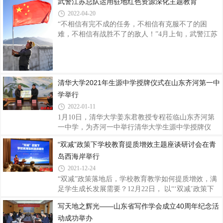
武警江苏总队运用驻地红色资源深化主题教育
会历史舞台。海口市第一中学作为新中国成立后海口
2022-04-20
市人民政府创办的第一所完全中学，坚持党对团的领
导，以党建带团建，把立德树人和德智体美劳全面发
“不相信有完不成的任务，不相信有克服不了的困
展作为团建的出发点和落脚点，传递党的声音，厚植
难，不相信有战胜不了的敌人！”4月上旬，武警江苏
爱国情怀，鼓舞青年学生赓续五四精神，以青春力量
总队组织官兵代表到杨根思烈士陵园祭扫，并现地开
谱写华章。 A建团校 五四精神坚定爱国信仰
展主题教育。官兵面向特级战斗英雄杨根思的雕像，
近年来，共青团海口市第一中学委员会以团校规范化
重温“三个不相信”的铮铮誓言。“舍生忘死的勇气，源
建设为抓手，紧紧围绕立德树人根本任务，
自对党的忠诚信仰。”该总队领导介绍，作为驻守在
清华大学2021年生源中学授牌仪式在山东齐河第一中
江苏这片红色沃土上的部队，他们聚焦“忠诚维护核
心、矢志奋斗强军”深化主题教育，积极挖掘驻地红
学举行
色资源，着力打造“忠诚卫士”红色文化品牌，引导官
2022-01-11
兵在回溯光荣历史、聆听先辈事迹中补足精神
1月10日，清华大学姜东君教授专程莅临山东齐河第
之“钙”，强化维护核心、听从指挥的忠诚品格
一中学，为齐河一中举行清华大学生源中学授牌仪
式。而此前的2021年11月22日，齐河一中被清华大学
“双减”政策下学校教育提质增效主题座谈研讨会在青
正式列入生源中学序列。授牌仪式结束后，姜东君教
岛西海岸举行
授与齐河一中学子进行座谈，就学生们最关心的报考
清华的专业方向以及学习与就业规划、学习的方法、
2021-12-24
思想上的困惑等问题，进行了亲切的交流和互动。姜
“双减”政策落地后，学校教育教学如何提质增效，满
东君教授详细介绍了清华大学的培养目标、专业设
足学生成长发展需要？12月22日， 以“‘双减’政策下
置，并且用鲜活的事例展现了清华大学的办学成果，
学校教育如何提质增效”为主题的座谈研讨会在青岛
写天地之辉光——山东省写作学会成立40周年纪念活
让在场的师生深深感受到了清华大学作为国内外知名
西海岸举行，京青两地教育专家、知名学校校长共聚
顶尖大学的综合实力。近年来，在县委、县政府的坚
动成功举办
一堂，共同探讨“双减”政策下学校教育提质增效。本