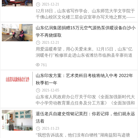
场研讨会由半岛都市报社和北京市二十一世纪国际学
2021-12-21
校青岛校区共同主办，特邀山东省教科院课程中心主
12月18日，山东省写作学会、山东师范大学文学院于
任张斌，锡华实业投资集团董事长、北京市二十一世
千佛山校区文化楼三层会议室举办写天地之辉光——
纪国际学校董事长张杰庭，北京市二十一世纪国际学
山东省写作学会成立40周年线下座谈会，并同步进行
山东亿润集团捐赠15万元空气源热泵供暖设备白沙小
校青岛校区校长李素香等众多业内教育专家、优秀教
线上活动。山东省写作学会顾问李继曾、吴秉忱，名
育工作者出席，围绕“‘双减’政策下
学不再烧煤取
誉会长王景科，会长韩品玉，文学院院长孙书文，党
委书记肖光军，山东艺术学院副院长杨西国，都市头
2021-12-21
条济南头条主编宋俊忠，山东省广播电视台编辑部主
用爱温暖希望，用心关爱未来。12月15日，山东“亿
任刘锬，山东省写作学会创意写作专业委员会主任顾
润暖冬行”检修班走进山东省潍坊市临朐县辛寨街道
广梅，中小学语文教师写作教学专业委员会主任张国
白沙小学，检查之前捐赠给该校的两套空气源热泵供
761
忠，大学语文专业委员会主任付成波，2021年新春春
暖机组工作情况。今年，该校的孩子们不再烧煤取
联撰写获奖代表江春教授，冯中一先生女儿冯
暖，既解决了大气污染问题，又有效避免一氧化碳安
山东印发方案：艺术类科目考核将纳入中考 2022年
全隐患。据白沙小学校长李国栋介绍，早在今年12月
秋季初一年
初，通过昌邑市青少年公益服务协会介绍，山东亿润
2021-12-05
集团了解到白沙小学学生冬季仍在使用煤炭进行取
山东省人民政府办公厅关于印发《全面加强新时代大
暖，不仅运行成本高，而且存在污染及安全问题。得
中小学劳动教育重点任务及分工方案》《全面加强和
知此事后，亿润集团董事长姚立民一直记在心头，并
改进新时代学校体育工作重点任务及分工方案》《全
积极与学校领导进行深入沟通，经公司工程师现场
退伍老兵自建史馆铭记英烈：你若记得，他们就永远
面加强和改进新时代学校美育工作重点任务及分工方
活着
案》的通知鲁政办字〔2021〕136号各市人民政府，
各县（市、区）人民政府，省政府各部门、各直属机
2021-11-23
构，各高等院校：《全面加强新时代大中小学劳动教
“我想告诉战友，他们没有白牺牲”湖南益阳马迹塘