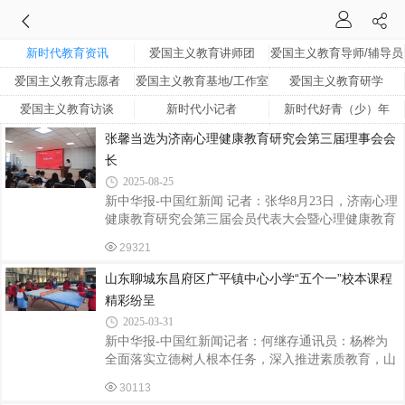
新时代教育资讯
爱国主义教育讲师团
爱国主义教育导师/辅导员
爱国主义教育志愿者
爱国主义教育基地/工作室
爱国主义教育研学
爱国主义教育访谈
新时代小记者
新时代好青（少）年
张馨当选为济南心理健康教育研究会第三届理事会会
长
2025-08-25
新中华报-中国红新闻 记者：张华8月23日，济南心理
健康教育研究会第三届会员代表大会暨心理健康教育
工作交流会在济南万象新天学校东校区报告厅举行。
29321
本次大会以“凝聚专业力量，共筑心灵家园”为主题，
吸引了来自济南市会员代表、专家学者、各高校、中
山东聊城东昌府区广平镇中心小学“五个一”校本课程
小学一线心理健康教育工作者及相关行业代表等共计
精彩纷呈
300余人齐聚一堂，共商济南心理健康教育发展大
2025-03-31
计。山东省新时代青少年心理学研究院院长张馨当选
新中华报-中国红新闻记者：何继存通讯员：杨桦为
为济南心理健康教育研究会第三届理事会会长。会员
全面落实立德树人根本任务，深入推进素质教育，山
代表大会在庄严的《中华人民共和国国歌》声中拉开
东聊城东昌府区广平镇中心小学创新推出“五个一”特
帷幕。山东省委办公厅原副主任、巡视员任培
30113
色校本课程体系，通过“一门好课程、一次深体验、