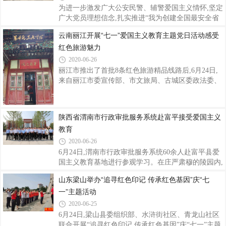
坚定信念和不朽精神;瞻仰了中共一大代表王尽美、邓
为进一步激发广大公安民警、辅警爱国主义情怀,坚定
恩铭烈士墓碑,向革命烈士敬献花束。 本次主题党日
广大党员理想信念,扎实推进“我为创建全国最安全省
活动是一次集体“补钙”,党员纷纷表示要将对革命先烈
份做贡献”主题实践活动深入开展,6月23日,在中国共
云南丽江开展“七一”爱国主义教育主题党日活动感受
的崇敬之情,升华为保持共产党员先进性的精神追求,
产党建党99周年来临之际,长白山公安局组织80余名党
转化为创先争优的强大动力,在工作中
红色旅游魅力
员民警、辅警来到省级爱国主义教育基地——老黑河
遗址,开展以“不忘初心、牢记使命,传承红色基因、筑
2020-06-26
牢忠诚警魂”为主题的爱国主义教育主题党日活动。
丽江市推出了首批8条红色旅游精品线路后,6月24日,
老黑河遗址是省委省政府批准的综合性爱国主义教育
来自丽江市委宣传部、市文旅局、古城区委政法委、
基地,是保存较为完整、规模巨大的抗日战争时期遗
区商务局、大研街道新义社区党支部的80余名干部职
存。6时30分,长白山公安局80余名党员民警、辅警乘
工共同开展“七一”爱国主义教育主题党日活动,率先感
坐大巴,迎着朝霞,一路高唱《我和我的祖
受了红色旅游的魅力所在。
陕西省渭南市行政审批服务系统赴富平接受爱国主义
教育
2020-06-26
6月24日,渭南市行政审批服务系统60余人赴富平县爱
国主义教育基地进行参观学习。在庄严肃穆的陵园内,
全体党员干部怀着十分崇敬的心情拜谒习老陵园,瞻仰
山东梁山举办“追寻红色印记 传承红色基因”庆“七
习老雕像,并鞠躬致意,敬献花篮,深切缅怀老一辈无产
一”主题活动
阶级革命家、中国改革开放事业的重要开拓者。在纪
念馆看到了一幅幅生动感人的老照片、一件件革命年
2020-06-25
代留下的武器和生活所用的器具,并聆听了讲解员对习
6月24日,梁山县委组织部、水浒街社区、青龙山社区
老革命历程的介绍,回顾了他为新中国的成立和建设以
联合开展“追寻红色印记 传承红色基因”庆“七一”主题