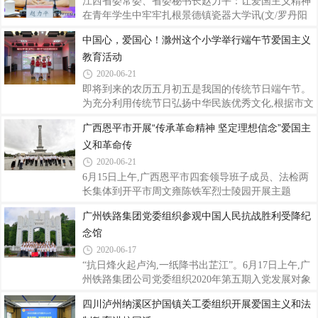
人生的第一粒扣子。专家的精彩宣讲,孩子们的动的情
江西省委常委、省委秘书长赵力平：让爱国主义精神
诗朗诵和台上台下的画龙角、吟古诗、包粽子特色实
在青年学生中牢牢扎根景德镇瓷器大学讯(文/罗丹阳
践将活动现场气氛逐步推向高潮,线上线下共1000多人
陈灵嫣刘家禧图/李彦昕周菊妹陈辉)6月19日,省委常
中国心，爱国心！滁州这个小学举行端午节爱国主义
参与。“端午节”是中国四大传统节日之一,具有深厚的
委、省委秘书长赵力平来校作形势报告。报告会由校
教育活动
文化内涵,在全世界范围内都产生了深远的影响。作为
党委书记梅仕灿主持。报告会现场报告会上,赵力平对
炎黄子孙的我们,不仅要了解端午节吃
全国两会召开的重要意义作了深入阐释。他首先指出,
2020-06-21
这次全国两会,是在全国疫情防控阻击战取得重大战略
即将到来的农历五月初五是我国的传统节日端午节。
成果、统筹推进疫情防控和经济社会发展取得积极成
为充分利用传统节日弘扬中华民族优秀文化,根据市文
效的关键时期召开的重要会议,进一步凝聚了万众一
明办有关活动通知精神,6月19日,安徽省滁州市定远县
广西恩平市开展“传承革命精神 坚定理想信念”爱国主
心、共克时艰的强大力量,提振了危机中育新机、于变
城北小学在端午节到来之际开展了“我们的节日——
局中开新局的必胜信心,彰显了我国国家治
义和革命传
端午节”主题活动。为了更好的完成活动任务,收到良
好的活动效果,学校高度重视,精心策划,开展了“端午
2020-06-21
节、离骚颂、爱国心、民族情”中华经典诵读活动。
6月15日上午,广西恩平市四套领导班子成员、法检两
上午在政教处王敏主任组织下,一到六年级每班推荐1
长集体到开平市周文雍陈铁军烈士陵园开展主题
名同学在功能室举行“我们的节日——端午”主题经典
为“传承革命精神 坚定理想信念” 的爱国主义和革命
广州铁路集团党委组织参观中国人民抗战胜利受降纪
诵读活动。活动中同学们懂得了屈原面对着国家、民
传统教育活动。活动现场活动中,市委副书记、市长刘
族的灾难,而起身抗争,始终保持一种民
念馆
兵,市人大常委会主任李健忠,市政协主席禤缵灵,市委
副书记、政法委书记何焕仍等市四套领导班子成员首
2020-06-17
先瞻仰周文雍陈铁军烈士纪念碑,缅怀他们为革命不怕
“抗日烽火起卢沟,一纸降书出芷江”。6月17日上午,广
牺牲的英勇无畏精神。刘兵代表参加活动的全体人员
州铁路集团公司党委组织2020年第五期入党发展对象
向烈士献花并率队绕行纪念碑一圈,以表达对烈士的敬
60余人赴怀化芷江受降纪念坊开展以“牢记历史,砥砺
四川泸州纳溪区护国镇关工委组织开展爱国主义和法
仰之情。随后,全体人员观看了记录周文雍陈铁军烈士
前行”为主题的参观活动,芷江一行让大家深切感受到