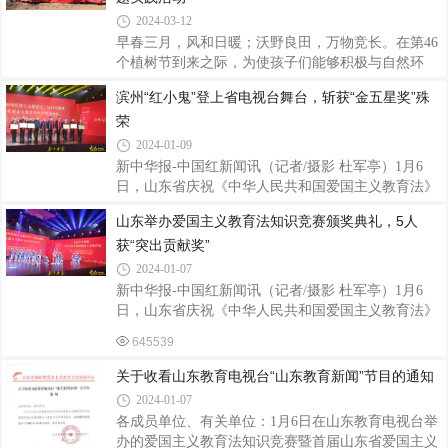
言，为孩子们带来了一场传统文化视听盛宴，让同学
2024-03-12
们更加热爱传统文化。这次活动，旨在通过精彩讲
早春三月，风和日暖；沃野良田，万物竞长。在第46
解，引领学生们走进《三字经》的世界，感受传统文
个植树节到来之际，为使孩子们能够积极与自然环
化的趣味和魅力。在讲“唐刘晏”时，王赟引用李东
境“对话”，亲身体验劳动的乐趣，激发热爱自然的情
滨州“红小鬼”登上省电视台舞台，斩获“金五星奖”殊
阳“神童脚短，天子门高”“蜘蛛满腹经纶”这些典故，
感，山东师范大学附属小学2023级10班雏鹰小队队员
将抽象的概念生动有趣的进行了讲解，使同学们
荣
们来到济南童梦奇缘主题乐园，开展“遇见美好
‘植’此青绿”植树节主题实践活动，以实际行动倡导爱
2024-01-09
绿、植绿、护绿新风尚,争做生态文明建设的实践者、
新中华报-中国红新闻讯（记者/摄影 杜军亭）1月6
推动者。活动现场，队员们分工协作，挥锹铲土、填
日，山东省庆祝《中华人民共和国爱国主义教育法》
坑夯苗、合力植树，一派热火朝天的植树场景。大家
颁布施行暨《爱国主义教育法》知识竞赛颁奖典礼在
山东举办爱国主义教育法知识竞赛颁奖典礼，5人
热情饱满，干劲十足。一棵棵小树挺直了身姿，植树
山东省教育电视台新演播大厅举行，山东滨州实验学
人的脸上也露出了笑容。同学们相互帮助、
获“突出贡献奖”
校南校区做为省活学活用、依法普及《爱国主义教育
法》参与单位，竞赛活动启动两个月来，全校师生在
2024-01-07
线上线下积极答题，正确率达到88.9%，以优异的成
新中华报-中国红新闻讯（记者/摄影 杜军亭）1月6
绩在众多参赛单位中脱颖而出，荣获“2023年度山东
日，山东省庆祝《中华人民共和国爱国主义教育法》
省爱国主义教育先进单位”；山东省特级教师、滨州
颁布施行暨《爱国主义教育法》知识竞赛颁奖典礼在
645539
实验学校南校区赵学军校长获得“山东省爱国主义教
山东教育电视台新演播厅举行。活动由山东省新时代
育突出贡献奖”，这也是首届《中华人民共和国
爱国主义教育中心主办，第十一届全国政协常委、山
关于收看山东教育电视台“山东教育新闻”节目的通知
东省政协原副主席李德强，中共九大代表、人民大会
2024-01-07
堂原党委委员公茂香等领导嘉宾，以及来自全国20余
各成员单位、有关单位：1月6日在山东教育电视台举
省市自治区的“小、初、高”学校、传统文化教育机构
办的爱国主义教育法知识竞赛暨首届山东省爱国主义