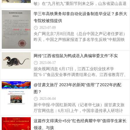
波，汉中市副市长郑雪梅代表双方签订《陕西省教育
敏）在“九月初九”重阳节到来之际，山东省梁山县退
厅 汉中市人民政府共建陕西理工大学战略框架协
役军人事务局联合梁山街道退役军人服务站、梁山县
学三年高铁乘务却拿自动化设备制造毕业证？多所大
议》。刘建林指出，新一轮省市共建陕西理工大学是
拥军优属协会开展“献爱重阳 致敬老兵”慰问活动，弘
专院校被指提供
贯彻落实习近平总书记对教育强国建设重要指示精神
扬了中华尊老敬老的传统美德，并向抗战老兵致以崇
和陕西省委、省政府对深入推动高等教育高质量发展
高的敬意。10月20日上午，梁山县退役军人事务局党
2023-07-09
组成员、副局长宋进格，梁山街道武装部部长张洪
央广网北京7月8日消息（总台中国之声记者任梦岩）
聪、退役军人服务站站长王云开，梁山县拥军优属协
昨天，中国之声独家报道了多名学生反映“中航国铁
会会长张心阔，协会副秘书长、爱心企业梁山鲁鑫农
教育集团”没有学历教育招生资质，却以“合作办
业发展有限公司总经理王传威，知名歌手张晓云等一
学”“校企合作”的形式违规招生，再将学籍挂靠在陕
网传“江西省指鼠为鸭成语入典编审委文件”不实
行，先后来到现年99岁抗日战争老兵刘仰大和
西、河南的多所大专院校的情况。报道播出后，陕
西、河南的教育主管部门表示，已经着手开始调查工
2023-06-17
作。近日，山西的栗同学在网上实名举报中航国铁
据央视网消息 6月17日，江西工业职业技术学
（北京）教育投资管理有限公司，原因是，她在2019
院“6·1”食品安全事件调查结果公布。江西省教育厅、
年中专升大专时，中航国铁的招生老师介绍，来北京
省公安厅、省国资委、省市场监督管理局组成的联合
@甘肃文旅厅 2023年的新闻“借用”了2022年的配
上学可以拿到全日制大专学历，结果栗同学交着一年
调查组经勘察现场，调取监控视频发现，6月1日，学
图？
一万多元的学费，在北京3年换了3个校区，学籍却
生在食堂吃出疑似为“鼠头”的异物，被涉事食堂工作
人员事发当日丢弃。通过查看食堂后厨视频，查阅采
2023-06-04
购清单，询问涉事食堂负责人、后厨相关当事人、当
新中华报-中国红新闻讯（记者华七妹）据甘肃文旅
事学生和现场围观学生等，判定异物不是鸭脖。根据
厅官网信息：6月3日上午，中国非遗传承人研培计
国内权威动物专家对提取的当事学生所拍现场照片和
划“黄河流域皮影戏研修班”在陇东学院开班。甘肃省
这篇作文得满分+5分“红色经典耀中华”值得学生家长
视频进行专业辨识，判定异物为老鼠类啮齿动物的头
文化和旅游厅党组成员、副厅长吕兴来参加开班仪式
部。南昌高新区市场监督管理局昌东分局、江
领读、与孩
并讲话，陇东学院党委委员、副院长孙立峰致欢迎