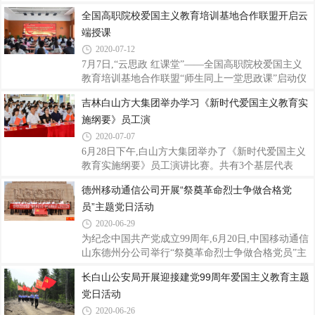
的红色文化优势,积极传承红色历史传统,推行“政府搭
一次爱国主义主题教育和统战文化教育活动。统一战
全国高职院校爱国主义教育培训基地合作联盟开启云
台,学校唱戏”的全民参与推行新时代爱国主义实施纲
线成员们先后参观了鲁南抗日民族统一战线展览馆、
要精神,积极探索出爱国主义教
端授课
运河支队记忆馆、铁道游击队纪念馆等3个展馆,深入
系统了解了薛城红色文化和历史,细细聆听峥嵘岁月里
2020-07-12
那段不可磨灭的历史故事,在学习中找寻先烈们为革命
7月7日,“云思政 红课堂”——全国高职院校爱国主义
奋斗终身的精神信仰。“每次参加红色爱国主义教育
教育培训基地合作联盟“师生同上一堂思政课”启动仪
活动,对我们而言,都是一种精神的洗礼,先烈们的英雄
式暨首场直播课在威海职业学院举行,联盟研讲团4名
吉林白山方大集团举办学习《新时代爱国主义教育实
事迹是鼓舞我奋勇前行的力量源泉。”在参观完鲁南
老师直播授课,联盟23所高职院校的5万多名师生通过
抗日民族统一战线展览馆、运河支队记忆馆
施纲要》员工演
腾讯课堂共同上了一堂精彩的云端思政课。联盟“师
生同上一堂思政课”启动仪式威海职业学院现场。在
2020-07-07
启动仪式上,中国高等教育学会职业技术教育分会会
6月28日下午,白山方大集团举办了《新时代爱国主义
长、联盟专家委员会主任、浙江金融职业学院党委书
教育实施纲要》员工演讲比赛。共有3个基层代表
记周建松以及《光明日报》职教版主编练玉春通过现
队、22名选手参加。市委宣传部、市总工会、市工商
德州移动通信公司开展“祭奠革命烈士争做合格党
场连线,分别代表联盟专家委员会及广大媒体,表达了
联、市妇联、团市委、市直属机关工委和市商务局的
对活动启动的祝贺。周建松练玉春此次“师
员”主题党日活动
主要领导应邀参加此次活动。白山方大集团党委书
记、董事长宁凤莲首先致辞。吉林省酒文化博物馆企
2020-06-29
划部负责人李静代表所有参赛选手作表态发言。在比
为纪念中国共产党成立99周年,6月20日,中国移动通信
赛现场,5名评委对参赛选手的演讲内容、语言表达、
山东德州分公司举行“祭奠革命烈士争做合格党员”主
演讲技巧、形象风度、综合印象等方面给予现场打
题党日活动。公司党委书记崔可升带领党委班子成员
长白山公安局开展迎接建党99周年爱国主义教育主题
分。经过3个多小时的紧张比赛和评委的认真评选,白
及全体党支部书记,赴济南革命烈士陵园,瞻仰了革命
山方大糖酒站的宋爽获得一等奖;吉林省酒文化博物馆
党日活动
烈士纪念塔,重温入党誓词,铭记共产党员的初心与使
命;参观了济南战役纪念馆,感受革命先烈舍身报国的
2020-06-26