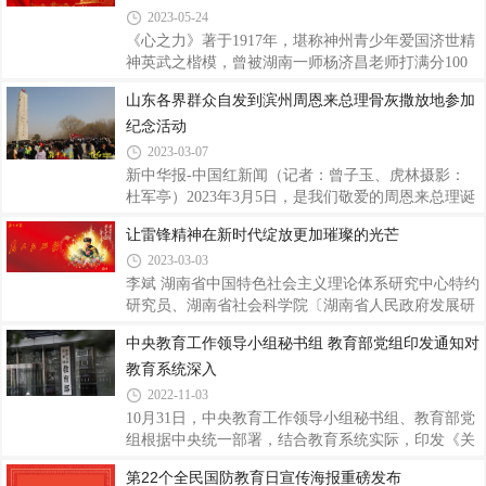
辞，陇东学院党委宣传部负责同志主持开班仪式。但
2023-05-24
是，“文配图”显示，会议会标-电子屏显示：“陇东学
《心之力》著于1917年，堪称神州青少年爱国济世精
院2022年黄河流域皮影戏研修班开班仪式”。是会议
神英武之楷模，曾被湖南一师杨济昌老师打满分100
会标-电子屏内容错误，还是“误用”或“借用”了去年的
分，另加5分共105分的超高分。被称为建国之才的救
山东各界群众自发到滨州周恩来总理骨灰撒放地参加
图片？官网看出，此条新闻发布时间是“2023-06-03
世奇文。其中98%的智慧和分析，早在约100年前就
10:19:45”，报道中新闻事件发生的时
纪念活动
为21世纪中国的各种问题和以后应对各种国内外危险
指定了出路，是过去和今后中国自强和自救的真正方
2023-03-07
向，为我们的前进奋斗亮起了航行明灯。此文当年在
新中华报-中国红新闻（记者：曾子玉、虎林摄影：
湖南一师广为流传和誊抄，后几度失传，解放后和文
杜军亭）2023年3月5日，是我们敬爱的周恩来总理诞
革中因被诬陷为“唯心主义”而禁止传播。今由湖南一
辰125周年纪念日。一大早，来自北京、天津和山东
让雷锋精神在新时代绽放更加璀璨的光芒
师当年同学的后代在先辈的遗物发现并传出。《心之
各地各界群众近千人，陆续自发赶到滨州黄河大桥周
力》写于1917年，毛泽东24岁，已初现大志和治
2023-03-03
恩来总理骨灰撒放地纪念碑前，怀着无限的崇敬和爱
戴之情，参加周恩来总理诞辰125周年纪念活动。纪
李斌 湖南省中国特色社会主义理论体系研究中心特约
念活动前后，在活动议程之外，山东龙口“怀周团”孙
研究员、湖南省社会科学院〔湖南省人民政府发展研
建隆、王涛、姚建开、孙振刚等，连续三年在总理的
究中心〕历史文化研究所所长习近平总书记近日对深
中央教育工作领导小组秘书组 教育部党组印发通知对
诞辰日，从龙口来到滨州为总理献上精美蛋糕、糕
入开展学雷锋活动作出重要指示强调：“今年是毛泽
教育系统深入
点；山东省南开大学校友会代表邱光军和85周岁的老
东等老一辈革命家为雷锋同志题词60周年。60年来，
母亲一起，亲自将珍藏多年的茅台酱香酒敬献给总
学雷锋活动在全国持续深入开展，雷锋的名字家喻户
2022-11-03
晓，雷锋的事迹深入人心，雷锋精神滋养着一代代中
10月31日，中央教育工作领导小组秘书组、教育部党
华儿女的心灵。实践证明，无论时代如何变迁，雷锋
组根据中央统一部署，结合教育系统实际，印发《关
精神永不过时。”60年来，雷锋精神在传承弘扬中与
于教育系统深入学习宣传贯彻党的二十大精神的通
第22个全民国防教育日宣传海报重磅发布
时俱进，已经升华为从雷锋到一批又一批雷锋式先进
知》，就做好学习宣传贯彻党的二十大精神有关工作