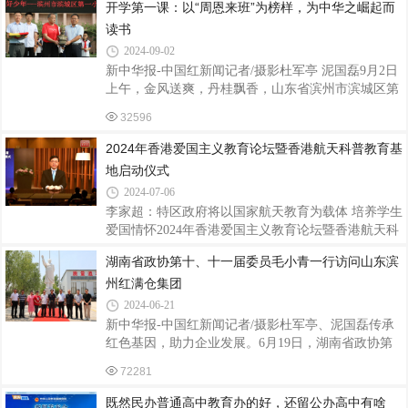
者及家教家风研究领域的实践者及优秀教师、优秀家
开学第一课：以“周恩来班”为榜样，为中华之崛起而
长代表共190人出席了会议，共同探讨了家教家风在
读书
新时代的重要性及其实践路径。本次研讨会由山东省
2024-09-02
中华文化研究会主办，山东省传统文化教育研究会、
新中华报-中国红新闻记者/摄影杜军亭 泥国磊9月2日
山东省东西方比较文化学会联办，山东省中华文化研
上午，金风送爽，丹桂飘香，山东省滨州市滨城区第
究会姓氏文化分会、山东社会科学院国际儒学研究
一小学全体师生隆重集会，举行秋季开学典礼暨“开
院、济南大学基础教育中心联合承办。会议由山东大
32596
学第一课”开讲仪式，学校党支部书记、校长刘国辉
号召同学们以学校“周恩来班”为榜样，立鸿鹄之志，
2024年香港爱国主义教育论坛暨香港航天科普教育基
为中华之崛起而读书。山东省新时代爱国主义教育中
地启动仪式
心副理事长、滨州职业学院副教授、滨州周恩来总理
2024-07-06
纪念园副主任杨超利，纪念园副主任兼办公室主任朱
李家超：特区政府将以国家航天教育为载体 培养学生
云龙应邀出席活动，并代表纪念园向该校捐赠天安门
爱国情怀2024年香港爱国主义教育论坛暨香港航天科
广场国旗（2019年1月8日）和周恩来总理塑像。据
普教育基地启动仪式，今天（6日）在香港会展中心
悉，这面原由滨州市周恩来总理纪念园收藏的
湖南省政协第十、十一届委员毛小青一行访问山东滨
举行。中央政府驻港联络办副主任卢新宁、香港特区
州红满仓集团
政府政务司司长陈国基、全国人大常委会委员李慧
琼、香港教育局局长蔡若莲等出席。香港特区政府行
2024-06-21
政长官李家超以视频连线的方式致辞。图源：香
新中华报-中国红新闻记者/摄影杜军亭、泥国磊传承
港“点新闻”李家超表示，国家航天事业一日千里。特
红色基因，助力企业发展。6月19日，湖南省政协第
区政府以国家航天教育为载体，通过有机结合、自然
十、十一届委员、毛泽东主席侄女毛小青，海军原副
72281
联系的方式，培养学生的爱国情怀。他希望让更多学
政委兼纪委书记范印华中将，中央军委总装备部原副
生成为国家航天事业的支持者，将来为国家的航天
政委、第十八届中央纪律检查委员会委员柴绍良中
既然民办普通高中教育办的好，还留公办高中有啥