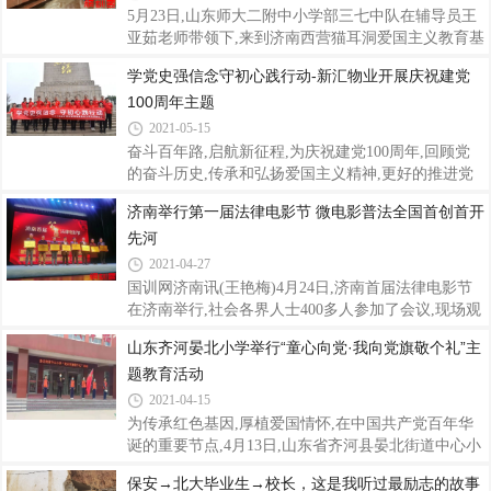
面建成了小康社会,历史性地解决了绝对贫困问题,正
5月23日,山东师大二附中小学部三七中队在辅导员王
在意气风发向着全面建成社会主义现代化强国的第二
亚茹老师带领下,来到济南西营猫耳洞爱国主义教育基
个百年奋斗目标迈进。这是中华民族的伟大光荣!这
地,开展爱国教育实训活动。队员们身着整齐的校服,
学党史强信念守初心践行动-新汇物业开展庆祝建党
是中国人民的伟大光荣!这是中国共产党的伟大光荣!
冒着绵绵细雨,追思着革命先烈,心情像天气一样凝
此时此刻,此情此景,怎能不让华夏儿女心潮澎湃
100周年主题
重。他们冒雨整齐列队,伴随着雄壮的国歌声,齐声高
唱国歌,面向国旗庄严肃立行少先队队礼。队员们目光
2021-05-15
炯炯地跟随国旗冉冉升起,雨水洒落在他们的脸上,像
奋斗百年路,启航新征程,为庆祝建党100周年,回顾党
是在诉说对革命先烈的哀思。队员们先后参观了英雄
的奋斗历史,传承和弘扬爱国主义精神,更好的推进党
战歌军事指挥部、中国共产党党史馆、战火洗礼的战
史学习教育的开展,5月15日,济南新汇物业党支部在济
济南举行第一届法律电影节 微电影普法全国首创首开
场实物及图片通过党史学习教育,了解了中国共产党发
南英雄山革命烈士陵园,通过忆党史铭初心、缅怀革命
展历程中先进党员的光荣事迹和革命精神,牢
先河
先烈、重温(学习)入党誓词、开展党史学习教育、宣
传倡导垃圾分类等多种形式,开展“学党史强信念,守初
2021-04-27
心践行动”主题活动,进一步提高了公司党组织的凝聚
国训网济南讯(王艳梅)4月24日,济南首届法律电影节
力和向心力。宁死不屈,浩气长存 ——回顾革命先辈
在济南举行,社会各界人士400多人参加了会议,现场观
们“捐躯赴国难,视死忽如归”的风雨征程,新汇物业党
看了主办单位济南阳光助学服务中心拍摄的12部普法
山东齐河晏北小学举行“童心向党·我向党旗敬个礼”主
员、入党积极分子重温百年党史,追忆峥嵘岁月,感悟
微电影。据悉,利用微电影普法,在全国属首创。据有
红色内涵,学习先烈们的革命精神,不忘
题教育活动
关统计,青少年犯罪占全部犯罪的70%,青少年犯罪低
龄化、团伙化、暴力化的趋势明显。全国每年有几十
2021-04-15
万孩子遭受意外伤害,很多家庭猝然间陷入深深的痛
为传承红色基因,厚植爱国情怀,在中国共产党百年华
苦。如果广大家长和孩子有一定的法律和安全常识,这
诞的重要节点,4月13日,山东省齐河县晏北街道中心小
些悲剧绝大多数是可以避免的。由于当下很难找到这
学开展“童心向党·我向党旗敬个礼”主题教育活动。党
保安→北大毕业生→校长，这是我听过最励志的故事
类产品,网上也只是只言片语。2016年12月份,一批爱
员代表、晏北街道中心小学校长徐茂坤围绕“听党话