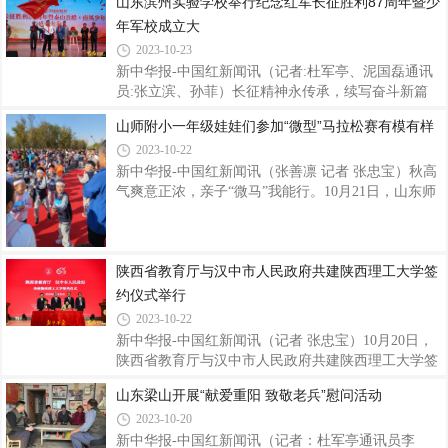
山东滨州实验学校举行纪念红军长征胜利87周年暨少
李岳 编审：张军 总编审：杜宏伟
年军校成立大
2023-10-23
新中华报-中国红新闻讯（记者:杜军亭、泥国磊通讯
员:张立滨、孙菲）长征精神永传承，续写奋斗新篇
章。10月22日是中央红军长征胜利纪念日。上午9时
山师附小一年级娃娃们参加“微型”马拉松赛有模有样
许，滨州实验学校南校区纪念红军长征胜利87周年大
2023-10-22
会在庄严的国歌声中拉开序幕。是日，恰逢滨州实验
学校南校区校庆纪念日，“泰山兵峰·南风少年军校”成
新中华报-中国红新闻讯（张善凛 记者 张忠宝）秋高
立大会在校本部同步举行。周恩来总理贴身卫士、少
气爽意正浓，亲子“微马”我能行。10月21日，山东师
将高振普，毛泽东主席贴身卫士、叶剑英元帅卫士长
范大学附属小学在济南黄河水乡湿地公园举办亲子微
王继红应邀出席大会；原济南军区副政委、中国少年
型马拉松比赛，一年级10班的同学们积极参加了比
军校创始人之一，中宣部突出宣传的典型人物——时
赛。活动中，同学们朝气蓬勃、积极进取，展现出了
陕西省教育厅与汉中市人民政府共建陕西理工大学签
代先锋黄学禄中将发来贺信。出席大会的领
良好的精神风貌。在有序进入公园、现场签到、队列
保持、比赛号牌固定、竞赛跑步、趣味打卡等比赛环
约仪式举行
节，家长与孩子们进行亲子互动，实现高质量陪伴，
2023-10-22
一起共享成长的快乐。赛前，同学们在体能教练的带
新中华报-中国红新闻讯（记者 张忠宝）10月20日，
领下进行了热闹、有趣的热身活动。体能教练对微型
陕西省教育厅与汉中市人民政府共建陕西理工大学签
马拉松比赛规则作了简洁明了的介绍，鼓励同
约仪式在汉中举行。陕西省委教育工委书记刘建林、
山东梁山开展“献爱重阳 致敬老兵”慰问活动
汉中市委书记张烨出席并讲话。陕西理工大学党委书
2023-10-20
记赵晓林、校长王磊参加仪式。签约仪式由赵晓林主
持。陕西省委教育工委委员、省教育厅副厅长王海
新中华报-中国红新闻讯（记者：杜军亭通讯员李