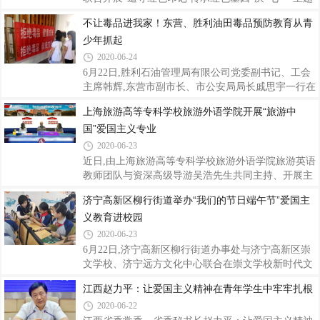
及改革开放所做出的巨大贡献,为党和人民呕心沥血、
活动。为老党员、老战士佩戴党徽,重温入党誓词,追
不让毒品进我家！东营、胜利油田毒品预防教育从青
无私奉献的光辉历程。大家都被习仲勋同志“天天奋
寻革命先烈的足迹,从革命精神汲取奋发前进的动力,
斗,天天快乐;战斗一生,快乐一生”的精
少年抓起
让对党忠诚的红色基因代代相传。水浒街社区和青龙
山社区“两委”班子、社区老党员、老战士近30人参加
2020-06-24
活动。水浒街社区负责人郑明贵传告诉记者,承红色基
6月22日,胜利石油管理局有限公司党委副书记、工会
因,把红色精神、红色记忆、红色文化融入血脉、注入
主席韩辉,东营市副市长、市公安局局长戚思宇一行在
灵魂,成为激励我们不畏风雨、奋斗前行的强大动力。
相关部门负责人的陪同下,到东营市胜利第二小学调研
上海旅游高等专科学校旅游外语学院开展“旅游中
传承红色基因,无愧于时代,无愧于人民,无愧于自己,自
毒品预防教育工作。韩辉、戚思宇一行首先听取东营
觉践行党员标准和服务意识,更好
国”爱国主义专业
市胜利第二小学相关负责人关于校园毒品预防教育工
作汇报。胜利二小立足教育教学实际,根据青少年生理
2020-06-23
和心理特点,紧紧围绕学校“毒品预防教育宣传月”活动
近日,由上海旅游高等专科学校旅游外语学院旅游英语
主题,开展了读一本禁毒书籍、观看一部禁毒专题教育
教师团队与资深高级导游吴浩先生共同主持、开展主
片、编写一期禁毒手抄报、举办一次禁毒知识竞赛、
题为“旅游中国”的爱国主义专业思政公开课,旅游英语
济宁高新区柳行街道举办“我们的节日端午节”爱国主
开展一次禁毒拒毒宣誓签名活动、开展一次“不让毒
专业200多名学生在线参加。此次旅游英语专业翻译
品进我家”家庭禁毒宣传等“六个一”
义教育进校园
课程群思政公开课采取双教师融合式教学模式,以爱国
主义为主线,以如何用英语讲好中国故事、传播中国声
2020-06-23
音为目标,开展专业课程群思政教学实践。两位双师型
6月22日,济宁高新区柳行街道办事处与济宁高新区崇
教师与资深行业专家围绕“旅游中国”主题,就涉外导游
文学校、济宁远方文化中心联合在崇文学校新时代文
业务及翻译课程教学过程中的思政元素,进行了深入地
明实践中心博慧礼堂共同举办我们的节日.端午节爱国
江西赵力平：让爱国主义精神在青年学生中牢牢扎根
挖掘与探讨。课程由 “导游员家国情怀”、“文史血脉
主义教育进校园系列活动。活动旨在弘扬中华优秀传
的千年传承”、“爱国敬业的职
2020-06-22
统文化,培养青少年的爱国主义情怀,帮助孩子们系好