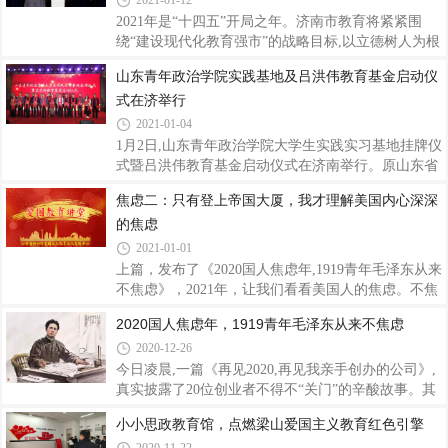
2021-01-12
检查幼儿园食堂卫生的消杀情况和食品安全管理情
2021年是“十四五”开局之年。济南市教育将紧紧围
况。督导组对中心幼儿园新冠肺炎疫情常态化防控和
绕“建设现代化教育强市”的战略目标,以立德树人为根
冬春季防控重点工作落实情况给予了肯定,要求进一步
本任务,以教育评价改革为抓手,以高质量发展为主题,
山东青年政治学院实践基地及吕洪伟教育基金启动仪
梳理疫情常态化防控工作的短板漏洞,抓紧整改落实及
坚持把方向、提质量、优服务、强治理,不断提高群众
时报送整改落实报告;严格落实师生
式在济举行
教育满意度,锻造教育现代化的“济南品牌”,为打造“五
个济南”,建设“大强美富通”现代化国际大都市做出教
2021-01-04
育应有的贡献。一是抓根本提站位,全面加强教育系统
1月2日,山东青年政治学院大学生实践实习基地挂牌仪
党的建设。开展“四个一百”系列活动,建设100个党建
式暨吕洪伟教育基金启动仪式在济南举行。原山东省
阵地,打造100个党建品牌,评选100名党员楷模,开展
军区副司令胡述安少将、山东青年政治学院党委副书
焦虑二：只有登上帝国大厦，我才理解美国内心深深
100场红色宣讲,用习近平新时代中国特色社会主义思
记高峰、济南市工商联副主席韩光美和吕洪伟一起,共
想铸魂育人。今年济南市将推
的焦虑
同在为山东青年政治学院吕洪伟教育基金揭牌。原山
东省委常委、山东省军区政委何法祥少将,原山东省军
2021-01-01
区副司令胡述安少将、原山东省军区副政委幸胜标少
上篇，发布了《2020国人焦虑年,1919青年毛泽东从来
将、原山东省军区参谋长金培昌少将、原济南军区装
不焦虑》，2021年，让我们看看美国人的焦虑。不焦
备部副部长方文生少将出席启动仪式,原济南军区联勤
虑的先生请绕过，品读其他惊喜文章。帝国大厦观景
2020国人焦虑年，1919青年毛泽东从来不焦虑
部政委穆振河少将和原济南军区装备部副部长姚根树
台去年暑假,我带儿子去了一趟纽约。其中最重要的行
少将,专门创作了书法作品,以示祝贺。近
2020-12-26
程就是参观帝国大厦。去纽约之前,他问我,纽约是一
个什么样的城市?我说,它是美国最大的城市,被称为世
今日凌晨,一篇《再见2020,再见我亲手创办的公司》,
界的首都。登上帝国大厦景观平台,望着远处鳞次栉比
真实披露了20位创业者不得不“关门”的辛酸故事。其
的高楼大厦。我问我儿子,觉得怎么样?他脸上丝毫没
中,崩塌只在一瞬间《年入30亿的17年老牌公司,轰然
小小思政教育馆，点燃梁山爱国主义教育红色引擎
有当初登上“上海环球金融中心”时那种兴奋。只是冷
间倒塌》、《如果能幸福地生活,谁愿意创业?》;那些