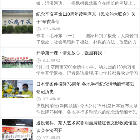
育重点任务及分工方案》《全面加强和改进新时代学
镇，沂溪河边。一棵枫树巍然矗立在绵长的河堤上，
校体育工作重点任务及分工方案》《全面加强和改进
泛着褐色的皲老树皮刚如青铜，叶片在风中飒飒地摇
纪念辛亥革命110周年读毛泽东《民众的大联合》关
新时代学校美育工作重点任务及分工方案》已经省政
摆。枫树下，几只红色的残烛上裹着蜡泪。仔细一
府同意，现印发给你们，请认真贯彻执行。山东
于“辛亥革命
嗅，刘炳贤仿佛还能感受到空气中残存的悲伤情绪。
来了，终于来了。今年9月30日，当年参加过战役的
2021-10-08
49军147师440团老战士谢恩华，带着家人和战友，从
作者：毛泽东 （一） 国家坏到了极处，人类苦到
广西来到湖南益阳马迹塘，寻访当年的战斗足迹，祭
了极处，社会黑暗到了极处。补救的方法，改造的方
奠曾经共同浴血奋战的战友。站在枫树前，谢恩华沉
法。教育，兴业，努力，猛进，破坏，建设，固然是
开学第一课：请党放心，强国有我！
默肃立。大枫树树干上依稀可见的弹痕，默默诉说着
不错，有为这几样根本的一个方法，就是民众的大联
当年在这里发生过的那场战斗。“我想告诉战友，
2021-09-02
合。 我们竖看历史，历史上的运动不论是那一
种，无不是出于一些人的联合。较大的运动，必有较
9月1日,济南市3200余所中小学、幼儿园的150余万名
大的联合。最大的运动，必有最大的联合。凡这种联
学生开学返校。记者采访发现,不少学校都将党史学习
合，于有一种改革或一种反抗的时候，最为显著，历
纳入“开学第一课”,各学校用鲜活的党史学习教育,为
日本无条件投降76周年 各地举行纪念活动缅怀英烈
来的宗教的改革和反抗，学术的改革和反抗，政治的
学生扣好人生的第一粒纽扣,引导他们从小学党史、永
铭记历史
改革和反抗，社会的改革和反抗，两造必都有其大联
远跟党走。济南市棋盘街小学开学典礼。 周小艺摄济
合。胜负所分，则看他们联合的坚
南市棋盘街小学召开了“童心礼赞百年路 阔步奋进新
2021-08-16
征程”开学典礼,学校师生同上了新学年第一节思政课
央视网消息(新闻联播):今天(8月15日)是日本宣布无条
——《以史为鉴 开创未来》。校长梁丽与师生代表从
件投降76周年。各地举行多种形式的纪念活动缅怀先
人间正道开新篇、世界强国正崛起、薪火相传勇向
烈,提醒人们警钟长鸣、勿忘国耻。今天上午,京杭运
退役老兵、茶人艺术家鲁明画展暨红色文献收藏馆座
前、阔步奋进看今朝四个篇章,讲述了中国共产党的发
河江苏泗阳段的所有船只停止航行,同时鸣笛,以这样
展史,回顾了新中
谈会在济召开
的方式来纪念今天这个特殊的日子。上海不少市民自
发来到淞沪抗战纪念馆,向在淞沪抗战中牺牲的英烈和
2021-08-03