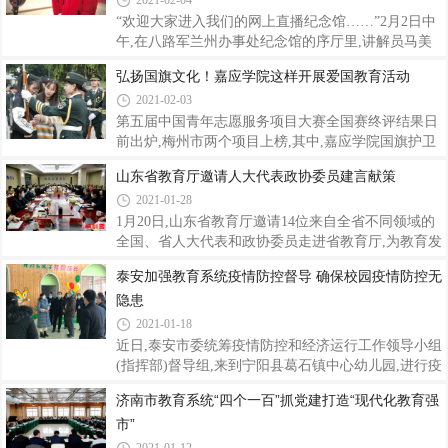
2021-02-04
主持。随着飘扬的五星红旗冉冉升起,启动仪式拉开序
“欢迎大家进入我们的网上直播纪念馆……”2月2日中
幕。学生代表靳新颖同学以《向雷锋同志学习》为主
午,在八路军兰州办事处纪念馆的序厅里,讲解员马美
题进行演讲并号召全体师生向雷锋同志学习。学校少
茹正在和自己的两位同事进行网上直播。用轻快明朗
弘扬国旗文化！嘉应学院这样开展爱国教育活动
先队大队辅导员肖萍向全体师生发出倡议“学习雷锋
的节奏和带有“网感”的语言介绍红色历史里的故
助
2021-02-03
事。“八办”收获了一大批粉丝。而这正是八路军兰州
办事处纪念馆以创新思维推动爱国主义教育向纵深发
第五届中国青年志愿服务项目大赛全国赛终评结果日
展的一个缩影。在中国共产党成立100周年的今年,八
前出炉,梅州市两个项目上榜,其中,嘉应学院国旗护卫
路军兰州办事处纪念馆也用一系列红色活动献礼党的
队“校园国旗——大学生弘扬国旗文化”志愿服务项目
山东省教育厅邀请人大代表政协委员建言献策
生日。清晨,伴着和煦的晨光,记者怀着敬仰的心进入
荣获全国赛铜奖。项目团队走进梅州市各中小学校,举
2021-01-28
这两个被高楼大厦所包围的典型的兰州传统四合院,目
办以国旗文化为主题的爱国教育活动。 (嘉应学院供
光抚过流年的印记:正方形棋盘格大木窗、
图)据了解,“校园国旗——大学生弘扬国旗文化”项目
1月20日,山东省教育厅邀请14位来自全省不同领域的
是嘉应学院打造的一个弘扬国旗文化、宣传国防知识
全国、省人大代表和政协委员走进省教育厅,为教育发
的品牌活动,也是广东省首个面向中小学生弘扬国旗文
展建言献策。座谈会上,省委教育工委常务副书记,省
泰安加强教育系统疫情防控督导 确保校园疫情防控无
化的志愿服务项目。自2018年9月创建以来,该项目依
教育厅党组书记、厅长邓云锋,省委教育工委副书记,
隐患
托“走入校园+记录宣传+引领自觉=弘扬国旗文化”的
省教育厅党组副书记、副厅长冯继康和有关处室负责
模式,以新媒体技术为媒介,借助i志愿
人与代表委员们面对面交流座谈,并向代表委员们通报
2021-01-18
了2020年我省教育改革发展情况和省教育厅人大建议
近日,泰安市委统筹疫情防控和经济运行工作领导小组
政协提案办理情况。与会代表委员认真听取汇报,踊跃
(指挥部)督导组,来到宁阳县葛石镇中心幼儿园,进行疫
发言,共话教育发展。代表委员们围绕基层教师职称评
情防控工作专门督导。督导组成员通过听取汇报、查
济南市教育系统“四个一百”抓党建打造“现代化教育强
聘、教师减负、校长职级制改革、中小学生近视防
阅资料、现场查看等方式,对幼儿园疫情防控、安全稳
控、学生资助、特色高中建设、职业教育产
市”
定等工作进行了督导、检查。督导组成员来到“防控
物质储备室”,查看防控“物质储备”、“留观室”等情况,