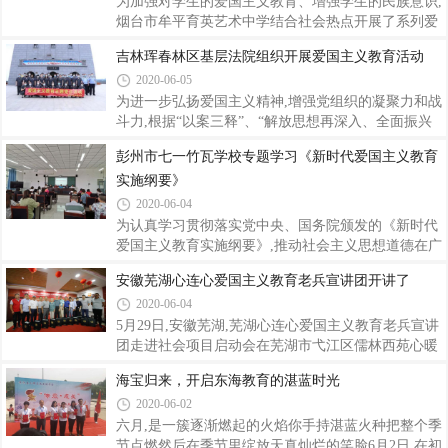
用、维护和目前的运行情况和今后对该
务局大力推进“强兵兴业”工程,举办退役军人村(社区)
为加强对学生的爱国主义教育、增强学生的民族意识,
后备书记培训班,培养村(社区)书记和副书记后备力量,
烟台市牟平育英艺术中学结合社会热点开展了系列爱
让退役军人学会如何当好一名“兵支书”。他们结合全
国主义教育活动。以加强学生的思想道德品质教育,加
吉林珲春林区基层法院组织开展爱国主义教育活动
国文明城市创建工作,通过开展“弘扬新时代爱国主义
深学生对祖国的感情,从而使学生在新的世纪中健康的
2020-06-05
精神 践行社会主义核心价值观”教育实践活动,让老兵
成长。一是运用校报、宣传栏、板报及主题班会等形
们了解学习革命先烈在那
式了解国情,培养学生对祖国的热爱,二是利用校园早
为进一步弘扬爱国主义精神,增强党组织的凝聚力和战
广播,告知学生奋发图强,勿忘国耻,三是,利用升旗仪
斗力,根据“以案三释”、“解放思想再深入、全面振兴
式,普及国歌奏唱礼仪知识,让同学们在参与中感悟国
新突破”活动的要求,6月2日下午,珲春林区基层法院党
彭州市七一竹瓦学校专题学习《新时代爱国主义教育
歌的真谛和力量,增强对国歌的礼敬感。通过系列活动
总支组织全院干警前往防川爱国主义教育基地开展爱
实施纲要》
的开展,真正提高了学生的整体素质,让学生在进行深
国主义教育主题党日活动。通过讲解员对国家一级文
刻的爱国主义教育同时,增加了对祖国的感
物“土字牌”的历史意义和吴大?液兔褡宓睦娣
2020-06-04
芰拐陌竦慕步�,坚定了干警坚决维护祖国统一
为认真学习贯彻落实党中央、国务院颁发的《新时代
的信念,提升了干警爱国、爱党情怀,增强了民族自豪
爱国主义教育实施纲要》,推动社会主义思想道德在广
感和荣誉感。干警们纷纷表示:勿忘国耻,百倍珍惜无
大教师中立根溯源,进一步践行社会主义核心价值观,
安徽芜湖心连心爱国主义教育老兵宣讲团开讲了
数革命先烈用生命和鲜血为我们换来的幸福生活,继承
提高教师的道德素质修养,彭州市?餮粽蚱咭恢裢呔拍
和发扬党的光荣传统,践行
2020-06-04
曛蒲Ｓ�5月25日起在全校教师中开展了“学习《新
时代爱国主义教育实施纲要》”的主题活动。学校行
5月29日,安徽芜湖,芜湖心连心爱国主义教育老兵宣讲
政会上,全体行政开会讨论了在教师中开展爱国主义的
团走进社会项目启动会在芜湖市弋江区儒林西苑心暖
必要性,并且安排在本周的全体教师会上进行主题学
花开社会组织联合会成功举办,现场弋江区退役军人事
海宝归来，开启东海教育的湛蓝时光
习。全体教师会上,校长王有明同志从《新时代爱国主
务局、弋江区心暖花开社会组织联合会党支部、?赂
2020-06-02
义教育实施纲要》的基本要求、基本内容、新时代爱
弁艘劬耸挛裾尽钠笠滴吆芯⒗堂秤邢薰韭砦
国主义教育要面向全体人民、聚焦青少年等
乃匙芫淼攘斓技伪鲇肜媳餐懦稍薄⑽吆牧陌
六月,是一簇逐渐燃起的火焰你手持湛蓝火种把整个季
男嶂驹刚呙腔毒垡惶�,共同为2020年的爱国主义教
节点燃然后在季节里绽放天真灿烂的笑脸6月2日,在初