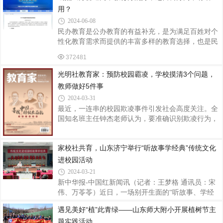
将，国家一级演员侯丽娟等一行到山东滨州红满仓水
用？
产集团调研。滨州军分区原副司令员许增全、红满仓
2024-06-08
集团董事长田伟华、滨州市无棣县水产饲料专家高剑
民办教育是公办教育的有益补充，是为满足百姓对个
等陪同调研。在集团院内刚刚落成的毛泽东主席塑像
性化教育需求而提供的丰富多样的教育选择，也是民
前，毛小青一行行三鞠躬礼、敬献了鲜花，并参观了
生工程的一个重要组成部分。山东菏泽在民办高中教
集团展厅和高科技实验室，详细了解集团在生产销
372481
育方面勇于改革，七成学生“需要”上民办高中，领先
全国，赶超深圳。根据教育部发展规划司公布的
光明社教育家：预防校园霸凌，学校摸清3个问题，
《2023年全国教育事业发展基本情况》数据统计，
教师做好5件事
2023年，全国共有各级各类民办学校16.72万所，占全
2024-03-31
国学校总数的比例33.54%；各级各类民办学校在校生
最近，一连串的校园欺凌事件引发社会高度关注。全
4939.53万人，占全国在校生总数的比例16.96%。
国知名班主任钟杰老师认为，要准确识别欺凌行为，
2023年，全国普通高中在校生2803.63万人，其中民办
弄清楚其产生的原因，然后有针对性地预防和解决。
普通高中在校生547.76万人，占比19.53%，即两成孩
摸清三个问题连续担任27年班主任工作，我可以自豪
家校社共育，山东济宁举行“听故事学经典”传统文化
地说：我现在所带的班级，没有欺凌行为！不是侥
幸，而是我做好了预案，步步为营，层层铺垫。问题
进校园活动
一：学生产生欺凌行为的原因有哪些？基于观察，我
2024-03-21
总结了8个原因。1.性格不良所致。一般来说，性格中
新中华报-中国红新闻讯（记者：王梦格 通讯员：宋
有强控制欲、急躁、以自我为中心等元素的孩子，更
伟、万苓苓）近日，一场别开生面的“听故事、学经
容易欺凌他人。2.价值观错误所致。有些孩子已形
典”传统文化进校园活动在济宁市普育回民小学举
成“唯我独尊，谁的拳头硬谁就是老大，视生命为
遇见美好“植”此青绿——山东师大附小开展植树节主
行。资深传统文化宣讲人、曲阜孔子国学院院长王赟
题实践活动
女士，以饱满的热情、渊博的学识和幽默风趣的语