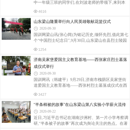
场合故意以焚烧、毁损、涂划、玷污、践踏等方式侮
中一年级三班的同学们,在刘波老师的带领下,来到本
辱国旗、国徽的,依法追究刑事责任;情节较轻的,由公
班蔬乐种植园,上了一节快乐的劳动实践课。刘波老师
4616
安机关处以十五日以下拘留。此外,新法还增加国旗、
示范并和孩子们一起除草、间苗。张奕萱同学高兴地
国徽适用场合。例如,增加规定专门人民法院
说:“萝卜苗绿油油真可爱,地底下长着大萝卜。”张政
山东梁山隆重举行向人民英雄敬献花篮仪式
同学说:“等长出大萝卜,我们来拔萝卜!”。据该校校长
2020-09-30
李龙琦介绍,2020年东营市胜利第五十九中学被评为东
国训网梁山讯(张心阔)为铭记历史,缅怀先烈,值此第七
营市劳动教育实验学校,做为东营区唯一的代表推荐在
个“中国烈士纪念日”,9月30日,山东梁山在县烈士陵园
东营市劳动教育培训会进行经验介绍。学校一直注重
隆重举行向人民英雄敬献花篮仪式。上午9时,县委、
学生劳动教育的培养,从小学开始通过日常的一点一滴
1254
县人大常委会、县政府、县政协、县人武部和县直各
引导学生热爱劳动、热爱生活;学校
部门、各乡镇、街道的负责同志,以及部分在校师生和
济南吴家堡爱国主义教育基地——西张家庄烈士墓落
社会各界群众、预备党员代表等参加了公祭活动,深切
成仪式举行
缅怀革命先烈的丰功伟迹,虔诚祭奠革命先烈的不朽英
2020-09-30
魂。文图│张心阔编审│杜宏伟编辑│孙廷友统筹│李
国训网讯（韩建平）9月29日,济南市槐荫区吴家堡街
兴新
道爱国主义教育基地——西张村烈士墓落成仪式在西
张村举行。中共济南市槐荫区委常委、区人武部政委
3427
高太吉,区退役军人事务局局长王波,区统战部副部
长、区民宗局局长党培杰,吴家堡街道党工委、办事处
“半条棉被的故事”在山东梁山第八实验小学薪火流传
有关领导,部分村书记、主任、党员、群众代表,烈士
2020-09-22
遗属,老战士代表等参加活动。吴家堡街道党工委副书
近日,习近平总书记在湖南沙洲村、第一片小学考察调
记、办事处主任孙莉主持活动。上午十时,落成仪式正
研,“半条被子的故事”再次成为舆论关注的热点。在著
式开始,面对庄严的烈士墓碑,全体人员肃立,奏唱《中
名的“独山战役”发生地——山东省梁山县,更是引起强