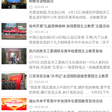
在刑场就义时的故事片——《刑场上的婚礼
制教育进校园活
了和平来之不易,接受了一次生动的爱国主义教育和革
命传统教育。据了解,芷江受降纪念馆,是中国人民接
2020-06-14
受侵华日军投降旧址,位于芷江县城3.5公里的七里桥
关爱进校园,历史刻心间。6月12日,纳溪区护国镇关工
村,1945年8月21至23日,侵华日军副总参谋长今井武夫
委走进护国中小学,组织开展革命传统、法制教育讲
奉冈村宁次之命,飞抵芷江请降。这标志着中国人民和
座。在护国镇组宣统委员吴选成发言后,关工委杨才军
徐州开展“弘扬雷锋精神 加强爱国主义教育”主题活动
世界反法西斯阵营的伟大胜利,宣告了第二次世界大战
同志向参加讲座的中小学生讲述了护国战争的革命历
的结束。活动中,大家在讲解员的带
2020-06-14
史文化以及护国岩题刻的由来,关工委执行主任黄炳寅
鼓励同学们要志存高远,努力学习,增强爱国意识和责
中国公益在线6月14日电(公益记录者 王勇)为了认真
任感,珍惜学习机会。在本次讲座中,关工委还邀请到
贯彻落实党的十九大精神及中共中央办公厅在《关于
护国镇法律服务所的肖永超为孩子们带来了一场生
深入开展学雷锋活动的意见》,做到人人可学,处处可
四川武胜关工委调研乐善学校爱国主义教育基地
动、有趣的法律知识宣讲。引导学生从小树立法治意
为,让学习雷锋精神在祖国大地蔚然成风。2020年6月
2020-06-11
识,做知法、懂法、守法、用法的小公民。整个讲座过
12日上午,徐州市泉山区平安志愿者协会组织30余名平
程中参讲的讲的仔细,同学们听得认真,还不时
安志愿者在徐州淮海战役纪念馆举行了“弘扬雷锋精
6月9日,武胜县关工委执行主任谢吉钊一行6人来到乐
神 加强爱国主义思想教育”主题活动。徐州市平安志
善学校,对该校“五育合一”德育阵地之一的杨奚勤爱国
愿者联合会领导,徐州市泉山区政法委副书记、泉山区
主义教育基地进行了调研。县教科体局督学唐勇,乐善
江苏淮安后备“兵书记”走进国防园接受爱国主义教育
平安志愿者协会会长韩勇,泉山区政法委综治科科长孙
镇镇长周弘斌陪同调研。调研组来到乐善学校代管的
2020-06-10
永梅,奎山街道办事处副书记、主任曹玉琳,奎山街道
杨奚勤爱国主义教育基地,即华蓥山起义烈士纪念馆,
副书记兼奎西社区书记任曰贤等领导参加
在乐善学校校长罗立新的带领下,先后对武岳起义革命
“我宣誓:我志愿加入中国共产党,拥护党的纲领,遵守党
烈士纪念碑、陈列室、园林等进行了参观查看,详细了
的章程,履行党员义务,执行党的决定……”6月8日下午,
解了杨奚勤烈士生活、战斗的历程以及水洞湾战争、
参加淮安“强兵兴业”工程村(社区)后备书记培训班的
烟台市牟平育英中学加强学生爱国教育宣传活动
华蓥山武装起义的革命意义。实地查看后,调研组召开
50余名退役军人走进国防园,着迷彩服整齐列队,重温
2020-06-09
了调研座谈会。会上,校长罗立新汇报了该基地的使
入党誓词,实境接受爱国主义教育。淮安市退役军人事