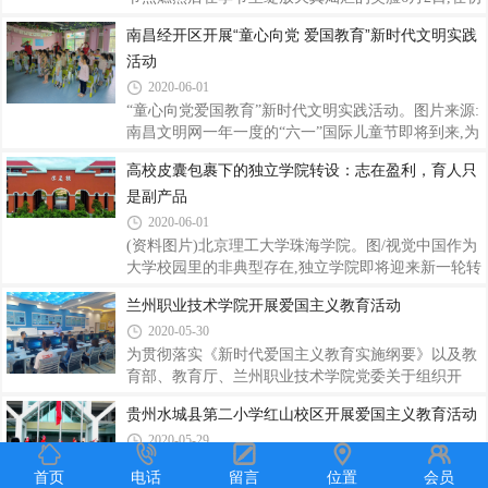
育宣讲活动启动。当日上午9时,芜湖心连心爱国主义
夏的微风里,齐河县山师东海实验学校终于迎来海宝复
南昌经开区开展“童心向党 爱国教育”新时代文明实践
教育老兵宣讲团走进社会项目启动会正式召开,大家一
学的日子。校门前,海宝们手持“东海蓝卡”测温入校,
活动
起认真观看了芜湖爱老兵活动宣传片,据芜湖爱老兵项
一张小小的卡片通过分时段的体温检测记录,为孩子们
目负责人胡才虎介绍,芜湖心连心
身体的自我调控提供有效的数据指导。湛蓝,是东海实
2020-06-01
验学校的底色。它具有深邃、创造、神秘、富有的特
“童心向党爱国教育”新时代文明实践活动。图片来源:
质,饱含着空间想象力、未知探索力、时间生命力、精
南昌文明网一年一度的“六一”国际儿童节即将到来,为
神创造力。校园里,海宝们把自己精心设计的心愿小
让孩子们过上一个丰富多彩、快乐的节日,同时也为了
高校皮囊包裹下的独立学院转设：志在盈利，育人只
船,放飞在象征东海教育的海洋中,承载着对社会主义
让孩子从小培养爱国情怀,5月28日,南昌经开区在北山
核心价值观的认知和理解,寄托着自己
是副产品
村小精灵幼儿园举办“童心向党爱国教育”新时代文明
实践活动。小朋友们向国旗敬礼。图片来源:南昌文明
2020-06-01
网活动中,志愿者用生动的言语,向小朋友们讲述了各
(资料图片)北京理工大学珠海学院。图/视觉中国作为
位爱国英雄的故事,带领孩子们重温诵读爱国诗词,传
大学校园里的非典型存在,独立学院即将迎来新一轮转
唱红色经典歌曲。随后,大家一起观看了纪录片《厉害
设——也是最后一轮。近日,教育部办公厅印发《关于
兰州职业技术学院开展爱国主义教育活动
了,我的国》,通过影片里一个个真实鲜活的人物,一项
加快推进独立学院转设工作的实施方案的通知》,要求
项宏伟壮观的超级工程,向孩子
2020-05-30
各独立学院到2020年末全部制定转设工作方案,推动一
批中央部门所属和省部合建高校举办的独立学院率先
为贯彻落实《新时代爱国主义教育实施纲要》以及教
完成转设,其他独立学院的转设也要尽早完成。转设的
育部、教育厅、兰州职业技术学院党委关于组织开
原因,与中央欲对民办教育整体上进行规范有关,也与
展“共抗疫情、爱国力行”主题宣传教育活动的要求，
贵州水城县第二小学红山校区开展爱国主义教育活动
独立学院自身存在的问题有关,教育部将其归纳为:法
电子信息工程系 “线上” “线下”开展多种形式活
2020-05-29
人地位未落实,产权归属不清晰,办学条件不达标,师资
动，把抗击疫情作为推进全系师生思政教育的重要实
结构不合理,内部治理不健全等,“在一
践和生动教材，激发全体师生的责任担当。线
众志成城抗疫情 心怀感恩学先锋贵州民族报讯
首页
电话
留言
位置
会员
上“读、写、拍、抒”镌刻责任读经典著作。倡导学生
（徐滨 朱丽佳）为了让师生深刻认识我国疫情防控