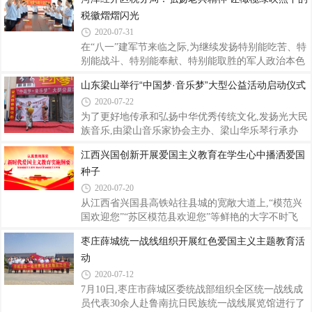
加这个活动使我认识到了,我们从一个教育教育工作者
税徽熠熠闪光
转变为一个学习者培训的参与者,收获非常
2020-07-31
在“八一”建军节来临之际,为继续发扬特别能吃苦、特
别能战斗、特别能奉献、特别能取胜的军人政治本色
和优良传统,国家税务总局菏泽经济开发区税务局到陈
山东梁山举行“中国梦·音乐梦”大型公益活动启动仪式
集税务所开展“退伍老兵”与青年税干交流会,大家围坐
2020-07-22
一起,回顾当年的军旅历程,感慨部队这个“大熔炉”锤
炼了自己坚毅品格。据了解,该税务所共有税务干部14
为了更好地传承和弘扬中华优秀传统文化,发扬光大民
人,全部为共产党员,其中12人为退伍转业军人。他们
族音乐,由梁山音乐家协会主办、梁山华乐琴行承办
退伍不褪色,转业来到税务部门之后,立足本职岗位,继
的“中国梦·音乐梦”大型公益活动启动仪式7月19日在
江西兴国创新开展爱国主义教育在学生心中播洒爱国
续发扬军人有灵魂、有本事、有血性、有品德的特质,
梁山华乐琴行举行。在启动仪式上,梁山音乐家协会主
种子
把使命记在心中,把责任扛在肩上,把工作抓在手里,为
席张效升在谈到公益活动三年规划时指出,积极沉淀和
税收事业贡献自己的力量。座谈
推动空灵鼓文化的挖掘和传承是这次活动的重点,并且
2020-07-20
以分批次的培养空灵鼓的优秀人才为己任;其二是筹备
从江西省兴国县高铁站往县城的宽敞大道上,“模范兴
空灵鼓大型文化艺术节,通过展示、表演、论坛、短视
国欢迎您”“苏区模范县欢迎您”等鲜艳的大字不时飞
频等形式,促进这一民族乐器艺术发扬光大,提升影响
过。兴国县有“将军大道”“将军中学”“萧华红军小
枣庄薛城统一战线组织开展红色爱国主义主题教育活
力;其三是大力开展各种公益活动,如慰问孤寡老人、
学”“红军桥”“将军园”。“立足红色底蕴 厚植家国情
帮助贫困及留守儿童、音乐教师公益
动
怀”成为兴国县最靓丽的风景线。兴国是中国著名的
苏区模范县、红军县、中国烈士第一县和誉满中华的
2020-07-12
将军县,在这片红色热土上,红色成为这座江南小城的
7月10日,枣庄市薛城区委统战部组织全区统一战线成
一大主色调与文化聚光源。近年来,该县充分发挥独特
员代表30余人赴鲁南抗日民族统一战线展览馆进行了