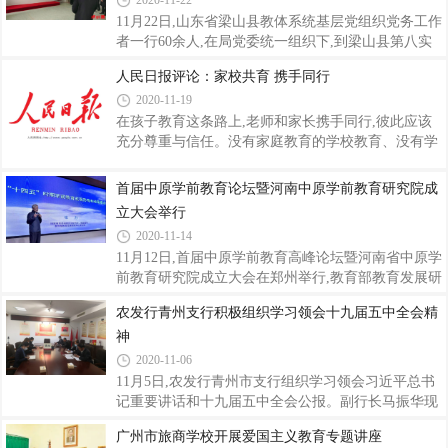
2020-11-22
冷地说:就这?他看了我一眼,也许是怕我扫兴,他就改口
最难熬的时刻《我没办法找一个伤痕累累的人要
说,嗯,还不错。那一刻,我突然意识到
钱》、《刚建好的幼儿园没法开业,老师一个个跳槽去
11月22日,山东省梁山县教体系统基层党组织党务工作
做直播》;我为什么没熬过2020?《总想着烧钱做规模,
者一行60余人,在局党委统一组织下,到梁山县第八实
其实应该想怎么活下来》、《关掉15家干洗店,告别纸
验小学等党建示范点观摩学校党建工作。梁山县第八
人民日报评论：家校共育 携手同行
醉金迷从头开始》。……每一篇,字字句句,无不透骨
实验小学重视党建引领,点燃学校发展的红色引擎,落
2020-11-19
刻划焦虑、滴血的内心。2020年20人的“关门”故事,我
实立德树人根本任务,传承红色基因,形成了“红色德
在早上黄金时间认真看到结尾。2020年
育”特色。为了弘扬伟大的红船精神、沂蒙精神和抗
在孩子教育这条路上,老师和家长携手同行,彼此应该
疫精神,学校开辟了思政教育馆,精心设计了“红船
充分尊重与信任。没有家庭教育的学校教育、没有学
颂”展厅、“沂蒙情”展厅和“大国战疫”展厅,已成为学
校教育的家庭教育,都不可能独自完成培养孩子成才的
校新时代爱国主义教育基地和精神文明建设的窗口。
使命。现实中,一些教师和家长对家校共育的理解还不
首届中原学前教育论坛暨河南中原学前教育研究院成
【红船颂】秀水泱泱,红船依旧。南湖红船,是中国共
到位。个别教师把分内的工作转嫁给家长,如让家长代
立大会举行
产党的母亲船,是共产党人梦开始的地方。
替自己批改学生作业,部分家长成为“编外教师”。个别
2020-11-14
家长认为,把孩子送到学校,教育孩子的责任就移交给
11月12日,首届中原学前教育高峰论坛暨河南省中原学
了学校和老师,自己可以当“甩手掌柜”。理解出现偏
前教育研究院成立大会在郑州举行,教育部教育发展研
差,就会造成家长与教师之间的责任边界趋于模糊,导
究中心原主任、国家教育咨询委员会秘书长张力出席
致家校共育停留于表面,难以实现预期效果。孩子们的
农发行青州支行积极组织学习领会十九届五中全会精
大会并发表演讲,张露当选为河南省中原学前教育研究
成长过程,大部分时间都在校园。学校
神
院院长。来自内蒙古、河北、浙江、上海、四川、重
庆、河南等地的知名学前教育专家学者、高校学前教
2020-11-06
育工作者、中原名师、名园长等200余人参加了大
11月5日,农发行青州市支行组织学习领会习近平总书
会。本次高峰论坛为期两天半,主题为“新政引领下的
记重要讲话和十九届五中全会公报。副行长马振华现
学前教育高质量发展”,重点围绕十四五学前教育最新
场领学,要求全行干部职工利用看电视、读报纸、听广
广州市旅商学校开展爱国主义教育专题讲座
政策、学前教育高质量发展两个学术论题进行。张力
播及网络信息等多形式,把党的十九届五中全会精神学