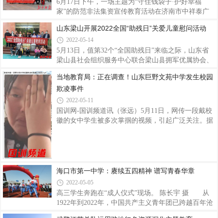
温入党誓言，回望入党初心!“我志愿加入中
并将学校财产劫掠一空，这所凝聚了中国教育先驱们
6月17日下午，一场主题为“守住钱袋子·护好幸福
无数心血的高等学府、这座在旧中国带给无数青年学
家”的防范非法集资宣传教育活动在济南市中祥泰广
子知识与希望的校园，顿时化为焦土……左：被炸后
场拉开帷幕。活动由济南市市中区六里山街道办事处
山东梁山开展2022全国“助残日”关爱儿童慰问活动
南开大学思源堂 右：被炸后南开大学秀山堂残迹侵华
联合泉城金融卫士志愿者宣传团、市中区地方金融监
2022-05-14
日军为什么要炸毁南开大学呢？因为，在他们看来，
督管理局、莱商银行济南城南支行共同举行。在活动
南开不仅聚集着中国最先进的知识分子、最热血
现场，工作人员将宣传手册、各类宣传品发放到群众
5月13日，值第32个“全国助残日”来临之际，山东省
手中，通过宣传《防范和处置非法集资条例》，向群
梁山县社会组织服务中心联合梁山县拥军优属协会、
众普及与防范非法集资相关的金融安全知识，让群众
济宁市禁毒协会梁山办事处、梁山谷膳坊食品等单
当地教育局：正在调查！山东巨野文苑中学发生校园
了解非法集资的形式、特点和危害，提高群众识别和
位，走进小安山镇梁山县爱星特教学校开展慰问活
欺凌事件
抵制非法集资的能力，增强人民群众防范意识，自觉
动，为孩子们及老师送去关怀与温暖。梁山县拥军优
远离非法集资活动。宣传活动重点普及“什么是
属协会负责人张心阔、协会秘书长丁凡，济宁市禁毒
2022-05-11
协会梁山办事处主任信义街、和梁山谷膳坊食品经理
国训网-国训频道讯（张远）5月11日，网传一段戴校
程传民等爱心人士，带着衣服和食品等慰问物资，走
徽的女中学生被多次掌掴的视频，引起广泛关注。据
进小安山镇爱星特教学校这群特殊的孩子中间。在校
微信群聊内容显示，该视频中被打女学生疑似山东巨
长张秀香的陪同下，大家详细询问了孩子们的生活、
野文苑中学学生，施暴者身份、事件发生时间不详。
康复及学习情况，被孩子们的一声声“爷爷好”“
微信群内，群友纷纷表示，希望当地教育主管部门一
定要尽快调查，严肃处理。国训网-国训频道电话联
系巨野县教育主管部门核实信息，据该局一位李姓工
海口市第一中学：赓续五四精神 谱写青春华章
作人员称，局里已注意到该事件，目前正积极调查、
2022-05-05
处理中。作者│张远 来源│国训网-国训频道 执编│张
高三学生奔跑在“成人仪式”现场。 陈长宇 摄 从
心阔 主编│孙廷友 编审│杜宏伟 张涛 总编审│张振民
1922年到2022年，中国共产主义青年团已跨越百年沧
通联│aiguojiaoyu@qq.com
桑。回眸百年，中国历代青年群体前赴后继奋斗在社