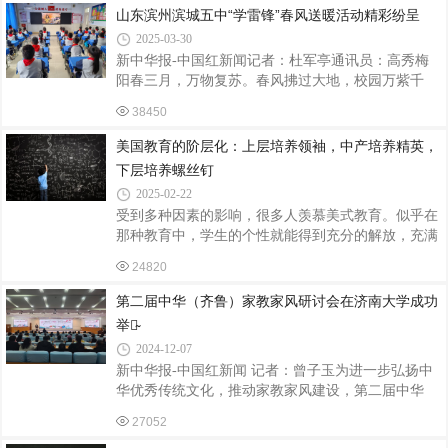
一项强技能、一份成长册、一生幸福力”的育人模
山东滨州滨城五中“学雷锋”春风送暖活动精彩纷呈
式，积极探索校本课程建设，将体育运动与益智活动
2025-03-30
相结合，开设了丰富多彩的校本课程，深受学生喜
新中华报-中国红新闻记者：杜军亭通讯员：高秀梅
爱。小小银球在空中划出一道道优美的弧线。学生们
阳春三月，万物复苏。春风拂过大地，校园万紫千
手握球拍，眼神专注，或进攻或防守，尽情享受着乒
红。山东省滨州市滨城区第五中学秉承“立德树人，
乓球带来的速度与激情。操场上，一根根跳绳上下翻
38450
成功成才”的办学理念，以红色精神培根铸魂、启智
飞，学生们身轻如燕，伴随着欢快的节奏跳跃着。
润心，在“奉献爱心，传递温暖”学雷锋主题活动月，
美国教育的阶层化：上层培养领袖，中产培养精英，
开展了丰富多彩的学雷锋活动，积极践行雷锋精神，
下层培养螺丝钉
倾力打造充满爱心、责任心、奉献心的“心安校
2025-02-22
园”。“学习雷锋好榜样，放到哪里哪里亮，愿做革命
受到多种因素的影响，很多人羡慕美式教育。似乎在
的螺丝钉，集体主义思想放光芒……”该校学雷锋活
那种教育中，学生的个性就能得到充分的解放，充满
动在嘹亮的《学习雷锋好榜样》歌声中拉开序幕。举
创造性，培养出来的都是乔布斯那样的人物。但是你
行升旗仪式，发出活动倡议。学校举行了“雷锋精
24820
真的了解美国各阶层的教育吗？旅美作家、教育问题
研究者万维钢（笔名同人于野）在他的《智识分子
第二届中华（齐鲁）家教家风研讨会在济南大学成功
——做个复杂的现代人》中，基于自己的亲身感受，
举办̴
分析了美国不同阶层的教育，指出了国内大多数人在
2024-12-07
中美教育上的一些不太全面的认知，值得一读。美国
新中华报-中国红新闻 记者：曾子玉为进一步弘扬中
的教育是分层的美国是个有严重阶层区分的国家，各
华优秀传统文化，推动家教家风建设，第二届中华
社区按房价自然分开，在某种意义上是事实上的种族
（齐鲁）家教家风研讨会于12月6日在济南大学成功
和贫富隔离。公立中小学的经费主要由所在学区
27052
举办。此次会议汇聚了来自高校、社科机构的专家学