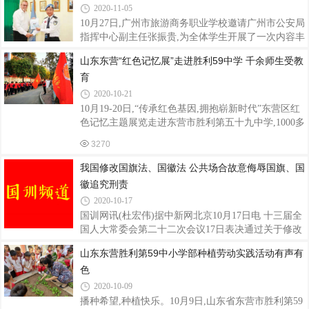
介绍,新中国成立以来特别是党的十八大以来
2020-11-05
懂、吃透,动员全体干部职工提振信心,全面完成年度
工作目标。党的十九届五中全会闭幕以来,该行充分利
10月27日,广州市旅游商务职业学校邀请广州市公安局
用党课、例会、周会等时间,组织全体干部职工认真学
指挥中心副主任张振贵,为全体学生开展了一次内容丰
习习近平总书记的重要讲话和十九届五中全会精神。
富的爱国主义专题讲座——“大国担当维护世界和平 •
山东东营“红色记忆展”走进胜利59中学 千余师生受教
为提升干部职工依法履职、廉洁用权的政治意识和能
承载和平心愿中国维和警察工作20周年”。活动对于
育
力素养,该行还利用秋冬交替时节开展警示教育专题学
弘扬爱国主义精神,增强和激发学生们的家国情怀产生
习,组织全体人员学习《公职人员政务处
积极影响。学校王朝晖副校长、黄新伟科长陪同出
2020-10-21
席。张振贵(右)张振贵任职联合国东帝汶任务区维和
10月19-20日,“传承红色基因,拥抱崭新时代”东营区红
警察新闻官、联合国海地任务区维和警察新闻官、联
色记忆主题展览走进东营市胜利第五十九中学,1000多
合国国际职员——P4级新闻官等重要职位,多次出国
师生怀着崇敬的心情,学习了这些革命前辈的英雄事
3270
参与维和行动;曾当选首届羊城十大杰出青年卫
迹,收到良好的教育效果。学校少先大队利用课外活动
士、“广东省优秀人民警察”、“联合国和
时间,组织小学部全体少先队员分两批参加了此次展览
我国修改国旗法、国徽法 公共场合故意侮辱国旗、国
活动。孩子们穿着整齐的校服,佩戴着鲜艳的红领巾,
徽追究刑责
在高高飘扬的队旗映照下参观了展览。此次展览共展
2020-10-17
出40块展板,由东营区关工委精心选编,共收录人物75
国训网讯(杜宏伟)据中新网北京10月17日电 十三届全
名,分为早期红色人物、抗战时期红色人物、解放战争
国人大常委会第二十二次会议17日表决通过关于修改
时期红色人物、建国后红色人物四个部分。这些人物
国旗法、国徽法的决定,决定将于2021年1月1日起施
都是从东营区这片热土上走出去的先锋
山东东营胜利第59中小学部种植劳动实践活动有声有
行。对于损害国旗、国徽尊严的行为,修改后的国旗
色
法、国徽法作出进一步禁止性规定。比如,国旗法明
确,不得倒挂、倒插或者以其他有损国旗尊严的方式升
2020-10-09
挂、使用国旗。不得随意丢弃国旗。根据新法,在公共
播种希望,种植快乐。10月9日,山东省东营市胜利第59