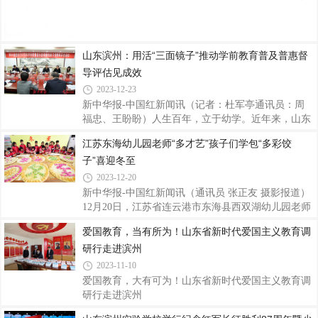
代表等460余人出席活动。毛主席的警卫员王继红、
教育文化节颁奖典礼，山东教育电视台将于今晚18:40
海尔集团原党委副书记、北京天秘轩文化传播有限公
播出简讯，请注意收看。山东省新时代爱国主义教育
司董事长燕保君、滨州实验学校南校区校长赵
中心2023年1月7日
山东滨州：用活“三面镜子”推动学前教育普及普惠督
导评估见成效
2023-12-23
新中华报-中国红新闻讯（记者：杜军亭通讯员：周
福忠、王盼盼）人生百年，立于幼学。近年来，山东
滨州市委市政府始终将学前教育事业发展作为落
江苏东海幼儿园老师“多才艺”孩子们学包“多彩饺
实“教育优先发展、回应社会关切、办人民满意教
子”喜迎冬至
育”的突破口，高位规划谋突破，高标管理求创新，
持续深化教育督导体制机制改革，坚持严督实导、以
2023-12-20
导带督、精准发力，推动学前教育普及普惠安全优质
新中华报-中国红新闻讯（通讯员 张正友 摄影报道）
发展，全面构建起“覆盖城乡、布局合理、资源充
12月20日，江苏省连云港市东海县西双湖幼儿园老师
足、公益普惠”的学前教育公共服务体系。一、常
正在指导小朋友包饺子。12月22日是二十四节气中
爱国教育，当有所为！山东省新时代爱国主义教育调
用“望远镜”，高位推进严部署。滨州市委市政府坚持
的“冬至”。在我国北方有“冬至不端饺子碗，冻掉耳朵
站位全局，从顶层设计、工作机制、布局规划、财政
研行走进滨州
没人管”的习俗。江苏东海西双湖幼儿园开展“多彩饺
投入
子迎冬至”主题民俗活动，小朋友们在老师的指导下
2023-11-10
包饺子、学民俗，了解中国传统文化，体验锻炼动手
爱国教育，大有可为！山东省新时代爱国主义教育调
能力和协作劳动快乐，感受节日氛围。来源：新中华
研行走进滨州
报-中国红新闻 通讯员：张正友 通联：王淑云 编辑：