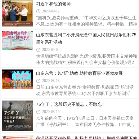
华人民共和国国歌》。吴家堡街道党工委书记赵新文
习近平和他的老师
烈反响。9月21日,梁山县第八实验小学组织观看红色
在落成仪式上致辞时强调,先烈们追求光明、追求理
2020-09-12
电影《半条棉被》,在思政课上讲述《半条被子的故
想、追求正义
事》,让全体师生感受共产党人与人民群众荣辱与共、
“国将兴,必贵师而重傅。”中华文明之所以五千年生生
风雨同舟的鱼水深情。学校通过召开主题班会,组织学
不息,是因为有一脉相承的精神追求、精神特质、精神
生深刻领会习总书记的嘱托,教育孩子们从小树立远大
脉络。尊师重教,正是我们民族的优秀精神特质。在第
山东东营胜利二小开展纪念中国人民抗日战争胜利75
理想,坚定理想信念,传承红色基因,筑牢知识基础,将来
三十六个教师节到来之际,习近平总书记向全国广大教
周年系列活动
成长为祖国的栋梁之才。
师和教育工作者致以节日的祝贺和诚挚的慰问,强
调“让教师真正成为最受社会尊重和令人羡慕的职业,
2020-09-04
在全社会营造尊师重教的良好风尚”。尊师重教,几十
为深切缅怀抗战先烈的光辉业绩,弘扬爱国主义精神和
年来,习近平身体力行。感念师恩,是永驻他心中的情
伟大的抗战精神,积极践行社会主义核心价值观,9月2
结。“教过我的老师很多,至今我都能记得他们的样子,
日,胜利二小在全校学生中开展了一系列形式多样、内
山东东营：以“研”助教 助推教育事业蓬勃发展
他们教给我知识、教给我做人的道理,让我受益无
容丰富的“传承红色基因,争做新时代好队员”主题教育
穷。”2014年教师节前夕,同北京师范大学
2020-08-18
活动。学校举办了“红色基因我传承”抗日英雄故事
会、“英雄在我心中”演讲,并组织观看了《小英雄王二
日前,山东省东营市举办“幸福教育·和谐家园”培训活
小》、《小兵张嘎》等红色抗战题材影片,让师生进一
动,东营市教育局系统220余名干部职工参加培训活
步了解抗日战争历史,缅怀先烈,铭记历史,珍爱和平,令
动。东营市努力打造国内一流的综合实践基地和国家
75年了，这段历史不能忘，不敢忘！
同学们的精神受到了极大地震撼与洗礼,让红色基因和
级研学旅行营地,助推东营教育事业蓬勃发展。活动
2020-08-15
抗战精神内化于心。李翼瞳同学在影片观后感中
中,党员干部纷纷放下年龄、身份的包袱,变身挑战不
说:“历史是有温度的,我们是幸运的
可能的“勇士”。他们积极组建团队,开展团队破冰,在
75年前的今天，1945年8月15日，日本天皇裕仁天皇
有趣的拓展游戏中受到启发。响亮的队名、富有创意
广播《停战诏书》，宣布日本无条件投降。14年间，
的队旗、气势磅礴的队歌让团队凝聚力瞬间提升。东
山河破碎，民族危亡，超3500万同胞伤亡，600多万
营市教育局工作人员张希星接受采访时表示:“通过参
平方公里土地沦陷……今天，勿忘国耻，吾辈自强！
菏泽经开区税务局：弘扬老兵精神 让橄榄绿映照下的