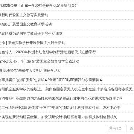
时行程25公里！山东一学校红色研学远足拉练引关注
展新时代爱国主义教育实践活动
中组织开展爱国主义教育研学活动
色景区成为爱国主义教育研学的生动课堂
命 | 阳光实验学校开展爱国主义研学活动
红色传人—2020年株洲市红色研学旅行活动启动仪式在醴举行
院“不忘初心，牢记使命”爱国主义教育研学实践活动
教育基地等你”未成年人文明之旅研学活动
审批窗口“热情”服务的,居然�*愀婀疚咕滴衽勺さ囊滴裨�
在信阳航空服务学校的操场上,一架白色固定翼无人机在空中盘旋,十多名准备报考该校
解消费品行业战略咨询之品牌营销未来消费品行业中的企业若追求市场影响力和
工作,加强村镇建设领域“十三五”规划的顶层设计,科技部农村司、农村中心于
州实现创新驱动建言献策。加快顶层设计,构建富有活力的科技体制创新机制
共有1页
首