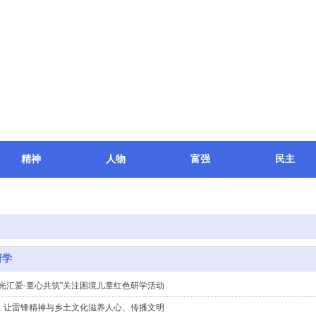
精神
人物
富强
民主
科研
文件
关于我们
研学
光汇爱·童心共筑”关注困境儿童红色研学活动
：让雷锋精神与乡土文化滋养人心、传播文明