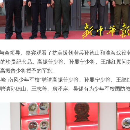
与会领导、嘉宾观看了抗美援朝老兵孙德山和淮海战役
的珍贵纪念品。高振普少将、孙显宁少将、王继红顾问共
高振普少将授予的军旗。
兵峰·南风少年军校”聘请高振普少将、孙显宁少将、王
聘请孙德山、王志善、房泽岸、吴锡有为少年军校国防