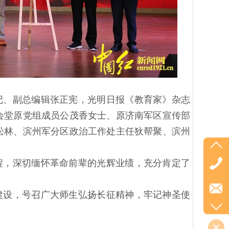
记、副总编辑张正宪，光明日报《教育家》杂志
会堂原党组成员公茂香女士、原济南军区宣传部
松林、滨州军分区政治工作处主任狄帮聚、滨州
程，深切缅怀革命前辈的光辉业绩，充分肯定了
建设，号召广大师生弘扬长征精神，牢记神圣使