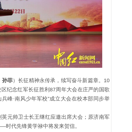
、
孙菲
）长征精神永传承，续写奋斗新篇章。10
校区纪念红军长征胜利87周年大会在庄严的国歌
兵峰·南风少年军校”成立大会在校本部同步举
剑英元帅卫士长王继红应邀出席大会；原济南军
——时代先锋黄学禄中将发来贺信。