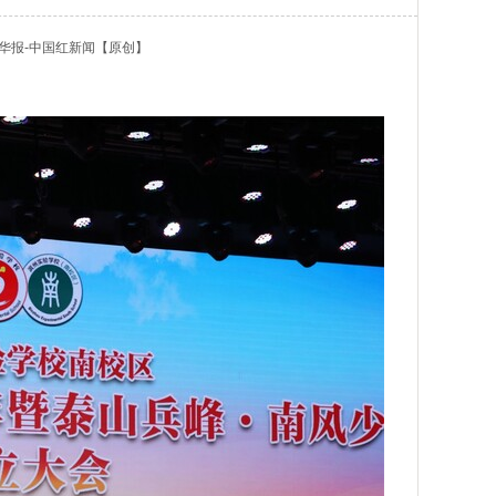
华报-中国红新闻
【原创】