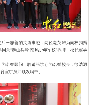
老兵王志善的英勇事迹，两位老英雄为南校捐赠
同为“泰山兵峰·南风少年军校”揭牌，校长赵学
继红为名誉顾问，聘请张洪存为名誉校长，徐浩源
教育宣讲员并颁发聘书。