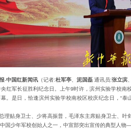
报
-
中国红新闻讯
（记者:
杜军亭
、
泥国磊
通讯员:
张立滨
中央红军长征胜利纪念日。上午9时许，滨州实验学校南
幕。是日，恰逢滨州实验学校南校区校庆纪念日，“泰山
总理贴身卫士、少将高振普，毛泽东主席贴身卫士、叶
中国少年军校创始人之一，中宣部突出宣传的典型人物