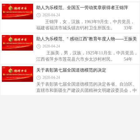
位、通讯地址和电话。个人提出的异议，须在异议材
良英借钱帮助维吾尔族兄弟走上勤劳致富道路，并发
助人为乐模范、全国五一劳动奖章获得者王锦萍
料上签署真实姓名，并写明本人工作单位、通讯地址
挥个人技术优势，广泛开展百姓宣讲，成立合作社帮
2020-04-24
和电话。逾期或不按要求提出异议，不予受理。地
助乡亲们共同致富，用实际行动“帮助一个人、带动
址：济南市市中区舜耕路60号山东省教育厅基础
一批人、致富一群人”，谱写了一曲助人为乐、民族
王锦萍，女，汉族，1963年9月生，中共党员，
团结之歌。 她倾心帮助维吾尔族兄弟。2005年，
福建省福清市城头镇吉钓村卫生所医生。 33年
尤良英与受雇采棉的皮山县农民麦麦提图如普·穆萨
来，王锦萍扎根海岛村医岗位，秉持“医者仁心”职业
助人为乐模范、“ 感动江西”教育年度人物——王振美
克相识。麦麦提图如普·穆萨克家庭生活非常困难，
操守，不分昼夜、不计报酬、救死扶伤、医治病痛，
2020-04-24
妻子生病欠下3万多元债务，还要养育自己的3个孩子
成为村民们信任依赖的“海岛120”。 1986年，王
和姐姐去世后留下的4个孩子，照顾年迈的老母
锦萍成为岛上唯一的村医。30多年来，她带着药箱走
王振美，男，汉族，1925年11月生，中共党员，
遍岛上每家每户，每个角落。对村里每个人的身体情
江西省萍乡市莲花县六市乡太沙村村民。 54年
况都了然于心。她以医治村民疾患为最大责任，全天
来，王振美崇德行善，爱心助学，扶贫济困，反哺乡
关于表彰第七届全国道德模范的决定
24小时候诊，只要有人需要，不分昼夜，不论早晚，
梓。耄耋之年毅然捐出50万元成立“振美教育基金”，
2020-04-24
随叫随到。王锦萍睡觉都要把手机放在头边，就怕听
助力家乡脱贫攻坚和教育事业。 1965年，王振美
不到电话声。她说，作为岛上唯一的医护人员
患上了一种急性传染病，危及生命，急需救治。高昂
关于表彰第七届全国道德模范的决定各省、自治区、
的医疗费让这个贫寒的家庭“束手无策”，就在王振美
直辖市和新疆生产建设兵团精神文明建设委员会，中
几近绝望之时，是乡亲们将他抬进医院，东拼西凑了
央精神文明建设指导委员会各成员单位： 党的十
1000多元给他买药治病。当地党委和政府也给予了关
八大以来，以习近平同志为核心的党中央高度重视社
心和帮助。捡回了一条命的王振美，心存感激，决心
会主义精神文明建设特别是思想道德建设。习近平总
要尽其所能回报社会。 几十年来，扶
书记多次亲切会见全国道德模范，就加强社会主义思
想道德建设，发挥道德模范的榜样作用，作出一系列
重要指示，为推进思想道德建设指明了前进方向，提
供了根本遵循。近年来，各地区各部门以习近平新时