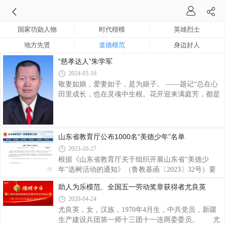
国家功勋人物
时代楷模
英雄烈士
地方先贤
道德模范
身边好人
“慈孝达人”朱学军
2024-03-16
敬妻如娘，爱妻如子，是为娘子。 ——题记“总在心
田里成长，也在灵魂中生根。花开迎来满庭芳，都是
人间好风景。慈孝参天树，美德枝长青，岁岁花不
败，代代叶茂盛。总在历史里生辉，也在时代中传
承。和谐尽显真善美，千年慈孝扬文明。世上有慈
爱，家家多温馨，百善孝为先，人人知感恩。”一听
山东省教育厅公布1000名“美德少年”名单
到《慈孝曲》动人的优美旋律，我就想起了他感人的
2023-10-27
慈孝故事。他，脸上总是挂着慈祥的微笑，没有谁能
根据《山东省教育厅关于组织开展山东省“美德少
看出他笑容后面的故事：34年前，妻子被查出身患重
年”选树活动的通知》（鲁教基函〔2023〕32号）要
病，多次接到医院下达的病危通知书，他舍弃家当，
求，经学校发动，市县遴选推荐，省级审核，最终评
前后治疗花掉20多万元，不
助人为乐模范、全国五一劳动奖章获得者尤良英
选1000名山东省“美德少年”，现予以公示。公示期为
2020-04-24
2023年10月25日至31日。公示期内如有异议，可以书
面形式向我厅基础教育处提出。单位提出的异议，须
尤良英，女，汉族，1970年4月生，中共党员，新疆
在异议材料上加盖本单位公章，并写明联系人工作单
生产建设兵团第一师十三团十一连两委委员。 尤