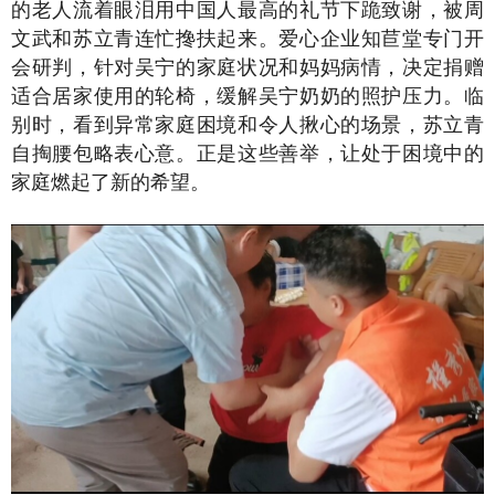
的老人流着眼泪用中国人最高的礼节下跪致谢，被周
文武和苏立青连忙搀扶起来。爱心企业知苣堂专门开
会研判，针对吴宁的家庭状况和妈妈病情，决定捐赠
适合居家使用的轮椅，缓解吴宁奶奶的照护压力。临
别时，看到异常家庭困境和令人揪心的场景，苏立青
自掏腰包略表心意。正是这些善举，让处于困境中的
家庭燃起了新的希望。