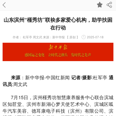
山东滨州“槿秀坊”联袂多家爱心机构，助学扶困
在行动
作者：
杜军亭 周文武 来源：新中华报 【 原创 】
2025-07-18
：新中华报-中国红新闻
/
:杜军亭
来源
记者
摄影
通
:周文武
讯员
7月15日，滨州槿秀坊智慧康养服务中心联合滨城
区知苣堂、滨州市新湖心梦天使艺术中心、滨城区呱
牛汽车美容、德耳康电子科技（滨州）有限公司、滨