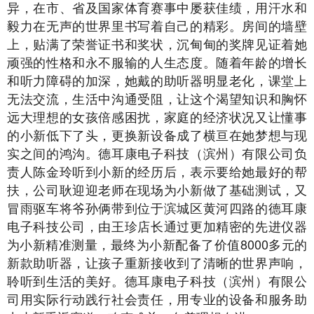
异，在市、省及国家体育赛事中屡获佳绩，用汗水和
毅力在无声的世界里书写着自己的精彩。房间的墙壁
上，贴满了荣誉证书和奖状，沉甸甸的奖牌见证着她
顽强的性格和永不服输的人生态度。随着年龄的增长
和听力障碍的加深，她戴的助听器明显老化，课堂上
无法交流，生活中沟通受阻，让这个渴望知识和胸怀
远大理想的女孩倍感困扰，家庭的经济状况又让懂事
的小新低下了头，更换新设备成了横亘在她梦想与现
实之间的鸿沟。德耳康电子科技（滨州）有限公司负
责人陈金玲听到小新的经历后，表示要给她最好的帮
扶，公司耿迎迎老师在现场为小新做了基础测试，又
冒雨驱车将爷孙俩带到位于滨城区黄河四路的德耳康
电子科技公司，由王珍店长通过更加精密的先进仪器
为小新精准测量，最终为小新配备了价值8000多元的
新款助听器，让孩子重新接收到了清晰的世界声响，
聆听到生活的美好。德耳康电子科技（滨州）有限公
司用实际行动践行社会责任，用专业的设备和服务助