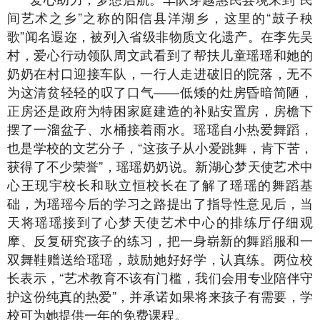
间艺术之乡”之称的阳信县洋湖乡，这里的“鼓子秧
歌”闻名遐迩，被列入省级非物质文化遗产。在李先吴
村，爱心行动领队周文武看到了帮扶儿童瑶瑶和她的
奶奶在村口迎接车队，一行人走进破旧的院落，无不
为这清贫轻轻的叹了口气——低矮的灶房昏暗简陋，
正房还是政府为特困家庭建造的补贴安置房，房檐下
摆了一溜盆子、水桶接着雨水。瑶瑶自小热爱舞蹈，
也是学校的文艺分子，“这孩子从小爱跳舞，肯下苦，
获得了不少荣誉”，瑶瑶奶奶说。新湖心梦天使艺术中
心王现宇校长和耿立恒校长在了解了瑶瑶的舞蹈基
础，为瑶瑶今后的学习之路提出了指导性意见后，当
天将瑶瑶接到了心梦天使艺术中心的排练厅仔细观
摩、反复研究孩子的练习，把一身崭新的舞蹈服和一
双舞鞋赠送给瑶瑶，鼓励她好好学，认真练。两位校
长表示，“艺术教育不该有门槛，我们会用专业陪伴守
护这份纯真的热爱”，并承诺如果将来孩子有需要，学
校可为她提供一年的免费课程。