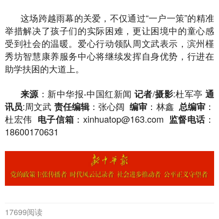
这场跨越雨幕的关爱，不仅通过“一户一策”的精准
举措解决了孩子们的实际困难，更让困境中的童心感
受到社会的温暖。爱心行动领队周文武表示，滨州槿
秀坊智慧康养服务中心将继续发挥自身优势，行进在
助学扶困的大道上。
：新中华报-中国红新闻
/
:杜军亭
来源
记者
摄影
通
:周文武
：张心阔
：林鑫
：
讯员
责任编辑
编审
总编审
杜宏伟
：xinhuatop@163.com
：
电子信箱
监督电话
18600170631
17699阅读