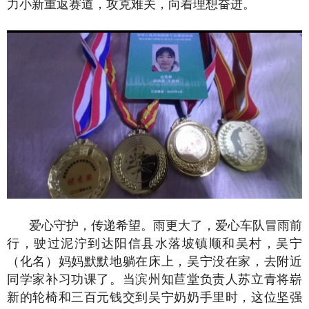
力小新重返赛道，攻克难关，向着理想奋进。
爱心守护，传递希望。雨更大了，爱心车队冒雨前
行，驶过泥泞到达阳信县水落坡镇顺和吴村，吴宁
（化名）妈妈默默地躺在床上，吴宁没在家，去附近
同学家补习功课了。当滨州知苣堂负责人苏立青将崭
新的轮椅和三百元钱交到吴宁奶奶手里时，这位坚强