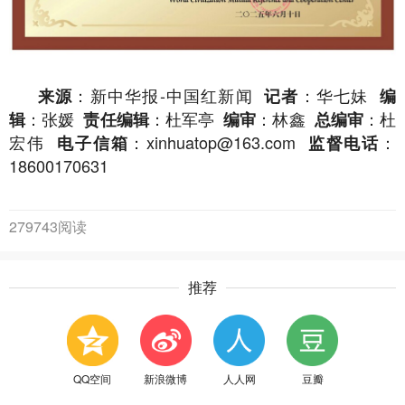
：新中华报-中国红新闻
：华七妹
来源
记者
编
：张媛
：杜军亭
：林鑫
：杜
辑
责任编辑
编审
总编审
宏伟
：xinhuatop@163.com
：
电子信箱
监督电话
18600170631
279743阅读
推荐
QQ空间
新浪微博
人人网
豆瓣