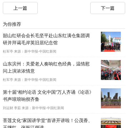
上一篇
下一篇
为你推荐
韶山红研会会长毛坚平赴山东红满仓集团调
研并拜谒毛岸英旧居纪念馆
杜军亭 来源：新中华报-中国红新闻
山东滨州：关爱老人奏响红色经典，温情慰
问上演浓浓情意
杜军亭 来源：新中华报-中国红新闻
第十届“相约论语 文化中国”万人齐诵《论语》
书声琅琅响彻齐鲁
刘运财 李茹 来源：新中华报-中国红新闻
菩莲文化“家国讲学堂”首讲开讲啦！公茂香、
王继红、张振江领讲