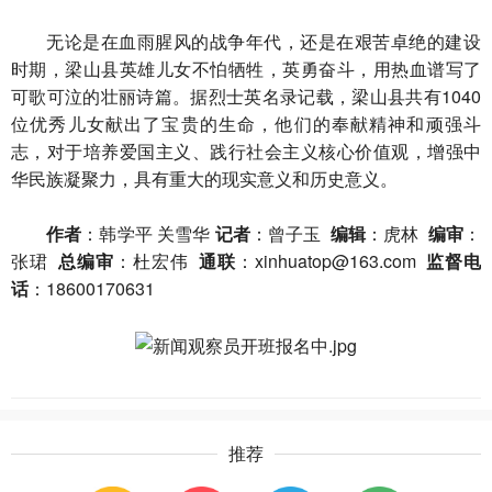
无论是在血雨腥风的战争年代，还是在艰苦卓绝的建设
时期，梁山县英雄儿女不怕牺牲，英勇奋斗，用热血谱写了
可歌可泣的壮丽诗篇。据烈士英名录记载，梁山县共有1040
位优秀儿女献出了宝贵的生命，他们的奉献精神和顽强斗
志，对于培养爱国主义、践行社会主义核心价值观，增强中
华民族凝聚力，具有重大的现实意义和历史意义。
作者
：韩学平 关雪华
记者
：曾子玉
编辑
：虎林
编审
：
张珺
总编审
：杜宏伟
通联
：xinhuatop@163.com
监督电
话
：18600170631
推荐