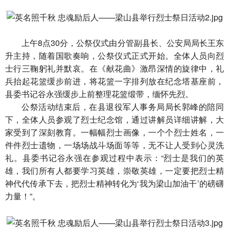
上午8点30分，公祭仪式由分管副县长、公安局局长王东
升主持，随着国歌奏响，公祭仪式正式开始。全体人员向烈
士行三鞠躬礼并默哀。在《献花曲》激昂深情的旋律中，礼
兵抬起花篮缓步前进，将花篮一字排列放在纪念塔基座前，
县委书记谷永强缓步上前整理花篮缎带，缅怀先烈。
公祭活动结束后，在县退役军人事务局局长郭峰的陪同
下，全体人员参观了烈士纪念馆，通过讲解员详细讲解，大
家受到了深刻教育。一幅幅烈士画像，一个个烈士姓名，一
件件烈士遗物，一场场战斗场面等等，无不让人受到心灵洗
礼。县委书记谷永强在参观过程中表示：“烈士是我们的英
雄，我们所有人都要学习英雄，崇敬英雄，一定要把烈士精
神代代传承下去，把烈士精神转化为‘我为梁山加油干’的磅礴
力量！”。