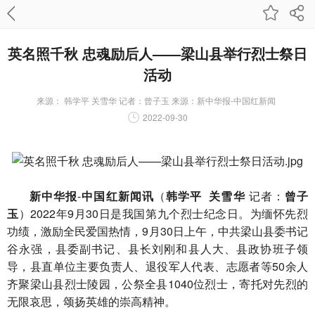
英名照千秋 忠魂励后人——梁山县举行烈士祭日
活动
来源：
韩学平 关雪华 记者：曾子玉 来源：新中华报-中国红新闻
2022-09-30
新中华报
-
中国红新闻讯
（
韩学平 关雪华
记者：
曾子
玉
）2022年9月30日是我国第九个烈士纪念日。为缅怀先烈
功绩，激励全民爱国热情，9月30日上午，中共梁山县委书记
谷永强，县委副书记、县长刘刚和县人大、县政协班子领
导，县直单位主要负责人、退役军人代表、志愿者等50余人
齐聚梁山县烈士陵园，公祭全县1040位烈士，寄托对先烈的
无限哀思，颂扬英雄的崇高精神。