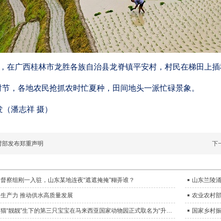
9日，在广西桂林市龙胜各族自治县龙脊镇平安村，村民在梯田上
”时节，各地农民抢抓农时忙夏种，田间地头一派忙碌景象。
发（潘志祥 摄）
村部发布郑重声明
下
督察组刚一入驻，山东某地连夜“遮遮掩掩”糊弄谁？
山东兰陵涌
生产力 推动供水高质量发展
农业农村
中国旅马大熊猫“靓靓”生下的第三只宝宝在马来西亚国家动物园正式取名为“升谊”
国家乡村