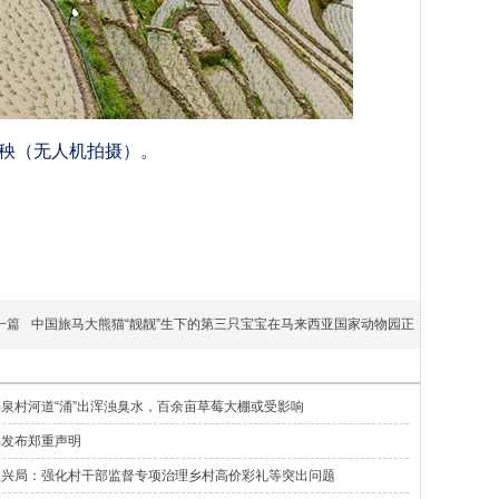
插秧（无人机拍摄）。
一篇
中国旅马大熊猫“靓靓”生下的第三只宝宝在马来西亚国家动物园正
泉村河道“涌”出浑浊臭水，百余亩草莓大棚或受影响
部发布郑重声明
振兴局：强化村干部监督专项治理乡村高价彩礼等突出问题