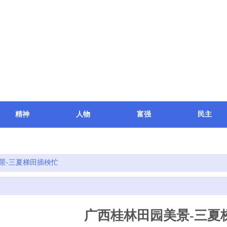
精神
人物
富强
民主
科研
文件
关于我们
景-三夏梯田插秧忙
广西桂林田园美景-三夏