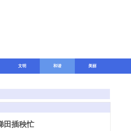
文明
和谐
美丽
梯田插秧忙