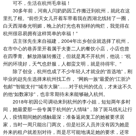
可不，生活在杭州毛幸福！
30多年前，河南人闫奶奶因工作搬迁到杭州，就此在这
里扎了根。“前些天女儿开着车带着我在西湖北线转了一圈，
白天西湖春光明媚，晚上的灯光也有别样的绚烂，我觉得在
杭州很容易拥有这样简单的幸福！”
店主张先生来自福建，2004年出乡创业就选择了杭州，
在市中心的巷弄里开着属于夫妻二人的餐饮小店，小店也曾
在四季青、解放路辗转搬迁，但就是离不开杭州，他说：“杭
州的环境好，天气也舒服，人都蛮文明，就是待得牢。”
除了创业，杭州也成了不少年轻人才就业的“首选地”，刚
毕业的赵先生选择来杭州找工作， “网购一族”最爱的“江浙沪
包邮”“智能支付”“城市大脑”……对于杭州的优点，才来这不久
的他“如数家珍”，也非常期待未来能够融入杭州。
2018年初因公司调动来到杭州的李小姐，短短两年多时
间，她最爱那一份专属于杭州的“人情味”，除了斑马线礼让行
人，疫情期间她的感触最深：准备返岗复工的她被要求居
家，当时一周只能出门两次，但是社区人员并没有因为她是
外来的租户就差别对待，而是尽可能地满足她的要求，还常