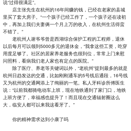
说“过得很满足”。
店主张先生在杭州的16年间赚的钱，已经在老家的县城
里买了套大房子。“一个孩子已经工作了，一个孩子还在读初
中，再加上我们夫妻俩一个月上万的收入，在杭州生活得蛮
不错了。”
老杭州人谢爷爷曾是西湖综合保护工程的工程师，退休
以后每月可以领到5000多元的退休金，“我拿这些工资，吃穿
用度足够了。社区的居家养老服务也很到位，常常上门来慰
问照料，看病我们老人家也有定点的医院。”
除了医疗、养老等关键词以外，“老杭州”提到最多的就是
杭州日趋发达的交通，比如刚刚通车的5号线后通段，16号线
又为杭州的交通网添上了绚丽的一笔。私人牙科诊所傅医生
说：“以前我都骑电动车上班，现在地铁通到了家门口，地铁
上班方便了，幸福感也提升了！而且现在交通辐射圈这么
大，临安人都可以来我这看牙了。”
你的精神需求达到小康了吗