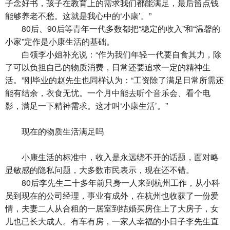
子念好书，孩子在教育上的需求我们都能满足，最后留点钱
能够养老不愁。这就是我心中的‘小康’。”
80后、90后等青年一代多数都把“稳定的收入”和“温馨的
小家”定作是小康生活的基础。
白领李小姐补充说：“作为我们年轻一代要自食其力，除
了可以负担自己的物质消费，日常还要追求一定的精神生
活。”刚毕业的赵先生也同样认为：“工资除了满足日常所需还
能有结余，衣食无忧。一个月中能去听个音乐会、看个电
影，满足一下精神需求。这才叫‘小康生活’。”
现在的物质生活满足吗
小康生活的标准中，收入是永远绕不开的话题，面对略
显敏感的隐私问题，大多数市民表示，现在还不错。
80后李先生二十多年前只身一人来到杭州工作，从小科
员到现在的公司经理，事业有成外，在杭州也收获了一份爱
情，夫妻二人从合租的一居室到结婚买房住上了大房子，女
儿也已长大成人。有车有房，一家人幸福的小日子李先生直