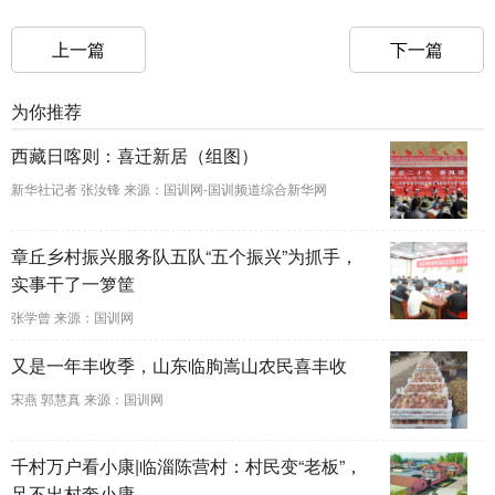
上一篇
下一篇
为你推荐
西藏日喀则：喜迁新居（组图）
新华社记者 张汝锋 来源：国训网-国训频道综合新华网
章丘乡村振兴服务队五队“五个振兴”为抓手，
实事干了一箩筐
张学曾 来源：国训网
又是一年丰收季，山东临朐嵩山农民喜丰收
宋燕 郭慧真 来源：国训网
千村万户看小康|临淄陈营村：村民变“老板”，
足不出村奔小康