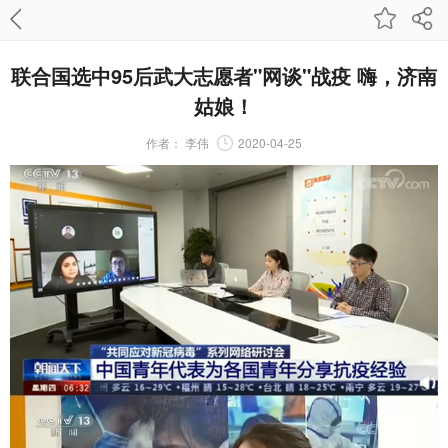
联合国选中95后武大志愿者"网谈"战疫 嗨，济南
姑娘！
作者：
李伟
2020-04-25