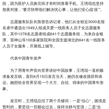
段，因为医护人员换完班才有时间查看手机。王琇琨也坚持
熬夜对接，“要尽快帮他们解决忧心事，让他们安心战‘疫’”。
志愿服务队队长陈曾告诉记者，他们从全校近3000名报
名者中遴选出1549人组成关爱一线医务人员子女志愿服务
队，其中1378名志愿者组成641个志愿服务组，为来自金银
潭、雷神山等100多家医院和全国支援湖北的641名一线医务
人员子女服务，开展线上辅导。
代表中国青年发声
为了用青年声音向世界讲好中国故事，王琇琨一直积极
准备发言稿，直到4月15日发言当天，她仍在修改措辞和表
达。她想给全世界呈现一个大方、自信、得体的中国青年形
象。
发言时，王琇琨总结了两个关键词：一是“信心”，困境是
暂时的，要坚信一切都会过去，保持冷静与坚强；二是“合