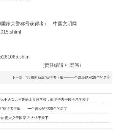
家荣誉称号获得者）---中国文明网
1015.shtml
5261065.shtml
杜宏伟）
下一篇
“共和国勋章”获得者于敏——一个曾经绝密28年的名字
什么不送女儿何鲁丽上贵族学校，而坚持去平民子弟学校？
章”获得者于敏——一个曾经绝密28年的名字
会 扬大义于国家 布大信于天下