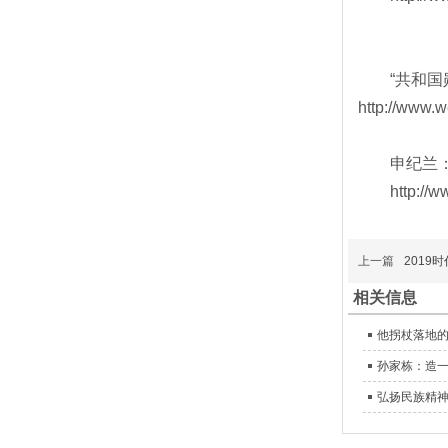
“共和国勋
http://www.
申纪兰：一
http://www.
（
上一篇
2019
相关信息
他拐杖落地
孙家栋：造一
弘扬民族精