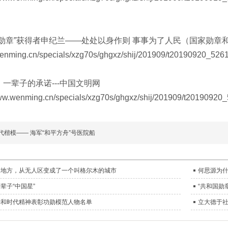
章”获得者申纪兰——处处以身作则 事事为了人民（国家勋章和国
wenming.cn/specials/xzg70s/ghgxz/shij/201909/t20190920_526
辈子的承诺---中国文明网
wenming.cn/specials/xzg70s/ghgxz/shij/201909/t20190920_
责任编辑 
时代楷模—— 海军“和平方舟”号医院船
的地方，从无人区变成了一个叫格尔木的城市
何思源为
辈子“中国星”
“共和国勋
神和时代精神表彰功勋模范人物名单
立大德于社