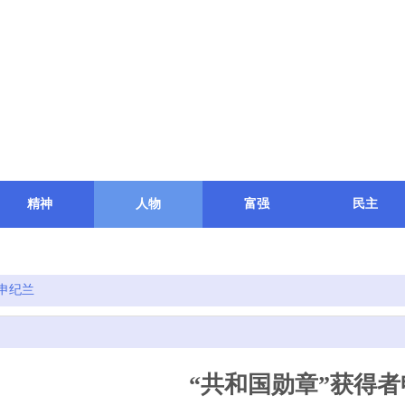
精神
人物
富强
民主
科研
文件
关于我们
申纪兰
“共和国勋章”获得