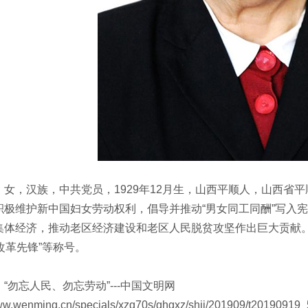
，汉族，中共党员，1929年12月生，山西平顺人，山西省
积极维护新中国妇女劳动权利，倡导并推动“男女同工同酬”写入
集体经济，推动老区经济建设和老区人民脱贫攻坚作出巨大贡献。荣
“改革先锋”等称号。
忘人民、勿忘劳动”---中国文明网
wenming.cn/specials/xzg70s/ghgxz/shij/201909/t20190919_